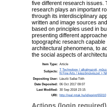
five different research issues.
research plays an important rol
through its interdisciplinary ap
written and image sources and 
based on principles used in bu
presenting different approache
topographic research capable of
architectural phenomena, to add
the social aspects of architectu
Item Type:
Article
T Technology / alkalmazott, műsz
Subjects:
N Fine Arts / képzőművészet > NA 
Depositing User:
László Sallai-Tóth
Date Deposited:
06 Oct 2017 09:07
Last Modified:
30 Sep 2018 23:15
URI:
http://real.mtak.hu/id/eprint/65010
Actions (login required)