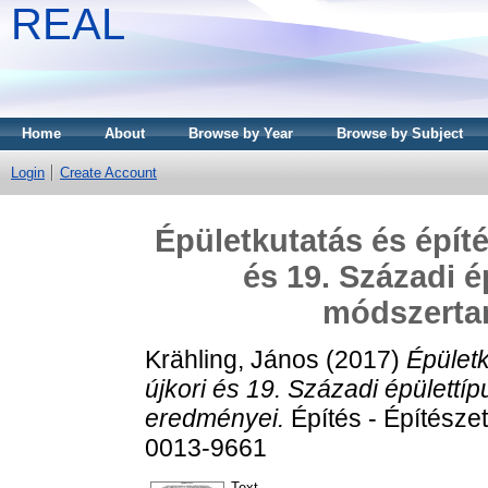
REAL
Home
About
Browse by Year
Browse by Subject
Login
Create Account
Épületkutatás és épít
és 19. Századi é
módszerta
Krähling, János
(2017)
Épületk
újkori és 19. Századi épülett
eredményei.
Építés - Építésze
0013-9661
Text