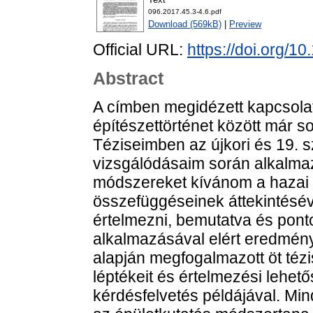
096.2017.45.3-4.6.pdf
Download (569kB)
|
Preview
Official URL:
https://doi.org/1
Abstract
A címben megidézett kapcsolat 
építészettörténet között már s
Téziseimben az újkori és 19. 
vizsgálódásaim során alkalmaz
módszereket kívánom a hazai
összefüggéseinek áttekintéséve
értelmezni, bemutatva és pon
alkalmazásával elért eredménye
alapján megfogalmazott öt tézi
léptékeit és értelmezési lehet
kérdésfelvetés példájával. Min