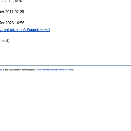
Laszlo T, Mika
Oct 2017 02:28
Mar 2023 10:56
://real.mtak.hu/id/eprint/65050
ired)
ce
at the University of Southampton.
More information and software credits
.