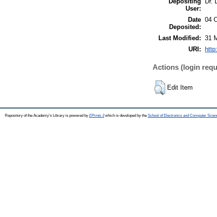
Depositing
Dr. 
User:
Date
04 
Deposited:
Last Modified:
31 
URI:
http
Actions (login requ
Edit Item
Repository of the Academy's Library is powered by
EPrints 3
which is developed by the
School of Electronics and Computer Scien