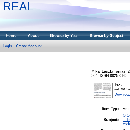
REAL
Home
About
Browse by Year
Browse by Subject
Login
Create Account
Mika, László Tamás
(2
304. ISSN 0025-0163
Text
mkl_2014.ok
Download
Item Type:
Arti
Q S
Subjects:
T Te
tech