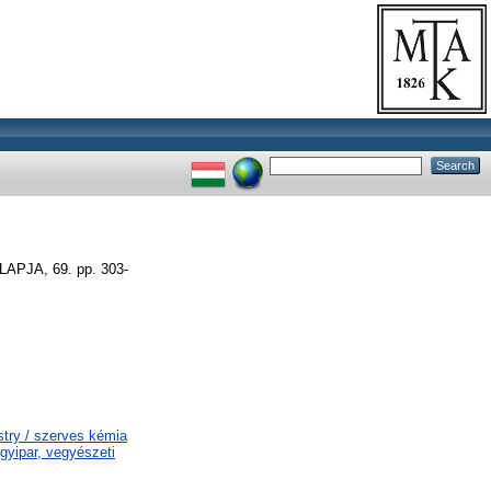
JA, 69. pp. 303-
try / szerves kémia
gyipar, vegyészeti