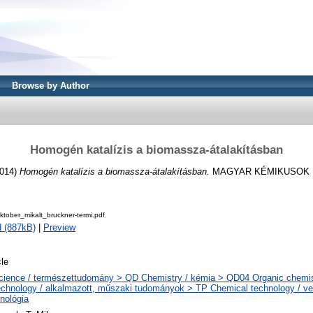
Browse by Author
Homogén katalízis a biomassza-átalakításban
014)
Homogén katalízis a biomassza-átalakításban.
MAGYAR KÉMIKUSOK LAP
tober_mikalt_bruckner-termi.pdf
 (887kB)
|
Preview
cle
cience / természettudomány > QD Chemistry / kémia > QD04 Organic chemis
chnology / alkalmazott, műszaki tudományok > TP Chemical technology / ve
nológia