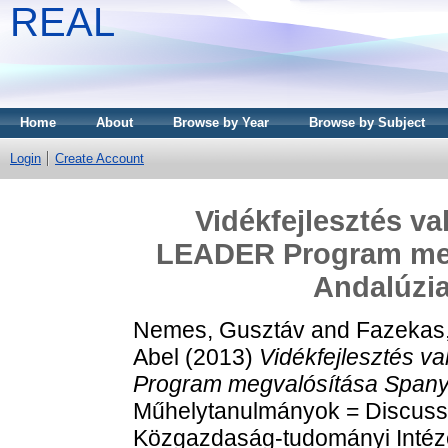
REAL
Home
About
Browse by Year
Browse by Subject
Login
Create Account
Vidékfejlesztés va
LEADER Program meg
Andalúzi
Nemes, Gusztáv
and
Fazekas
Abel
(2013)
Vidékfejlesztés v
Program megvalósítása Spany
Műhelytanulmányok = Discuss
Közgazdaság-tudományi Intéz