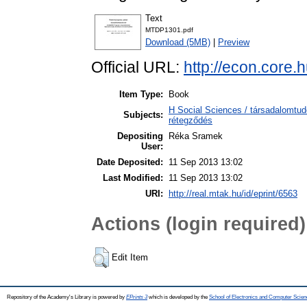
Text
MTDP1301.pdf
Download (5MB)
|
Preview
Official URL:
http://econ.core
Item Type:
Book
H Social Sciences / társadalomtu
Subjects:
rétegződés
Depositing
Réka Sramek
User:
Date Deposited:
11 Sep 2013 13:02
Last Modified:
11 Sep 2013 13:02
URI:
http://real.mtak.hu/id/eprint/6563
Actions (login required)
Edit Item
Repository of the Academy's Library is powered by
EPrints 3
which is developed by the
School of Electronics and Computer Scien