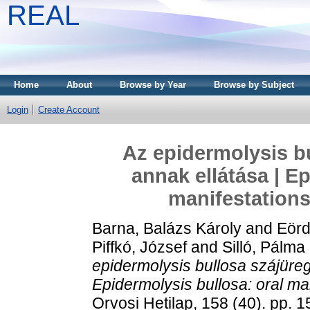
REAL
Home
About
Browse by Year
Browse by Subject
Login
Create Account
Az epidermolysis bu
annak ellátása | E
manifestations
Barna, Balázs Károly
and
Eörd
Piffkó, József
and
Silló, Pálma
epidermolysis bullosa szájüregi
Epidermolysis bullosa: oral man
Orvosi Hetilap, 158 (40). pp.