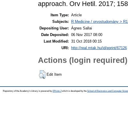
approach. Orv Hetil. 2017; 15
Item Type:
Article
Subjects:
R Medicine / orvostudomány > R1 
Depositing User:
Ágnes Sallai
Date Deposited:
06 Nov 2017 08:00
Last Modified:
31 Oct 2018 00:15
URI:
http://real.mtak.hu/id/eprint/67126
Actions (login required)
Edit Item
Repository of the Academy's Library is powered by
EPrints 3
which is developed by the
School of Electronics and Computer Scien