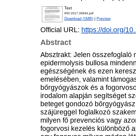
Text
650.2017.30844.pdf
Download (1MB)
|
Preview
Official URL:
https://doi.org/
Abstract
Absztrakt: Jelen összefoglaló 
epidermolysis bullosa mindenna
egészségének és ezen kereszt
emelésében, valamint támogas
bőrgyógyászok és a fogorvosok
irodalom alapján segítséget s
beteget gondozó bőrgyógyász 
szájüreggel foglalkozó szakemb
milyen fő prevenciós vagy azo
fogorvosi kezelés különböző a