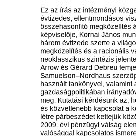
Ez az írás az intézményi közg
évtizedes, ellentmondásos visz
összehasonlító megközelítés ál
képviselője, Kornai János mun
három évtizede szerte a világo
megközelítés és a racionális v
neoklasszikus szintézis jelente
Arrow és Gérard Debreu fémjele
Samuelson–Nordhaus szerzőp
használt tankönyvei, valamint
gazdaságpolitikában irányadóvá 
meg. Kutatási kérdésünk az, h
és közvetlenebb kapcsolat a ké
létre párbeszédet kettejük köz
2009. évi pénzügyi válság ele
valósággal kapcsolatos ismeret