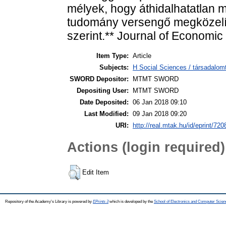
mélyek, hogy áthidalhatatlan 
tudomány versengő megközelít
szerint.** Journal of Economic
Item Type:
Article
Subjects:
H Social Sciences / társadal
SWORD Depositor:
MTMT SWORD
Depositing User:
MTMT SWORD
Date Deposited:
06 Jan 2018 09:10
Last Modified:
09 Jan 2018 09:20
URI:
http://real.mtak.hu/id/eprint/720
Actions (login required)
Edit Item
Repository of the Academy's Library is powered by
EPrints 3
which is developed by the
School of Electronics and Computer Scien