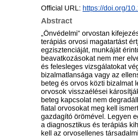
Official URL:
https://doi.org/
Abstract
„Önvédelmi” orvostan kifejezés 
terápiás orvosi magatartást ér
egzisztenciáját, munkáját érin
beavatkozásokat nem mer elvég
és felesleges vizsgálatokat vé
bizalmatlansága vagy az ellen
beteg és orvos közti bizalmat 
orvosok visszaélései károsítjá
beteg kapcsolat nem degradál
fiatal orvosokat meg kell isme
gazdagító örömével. Legyen e
a diagnosztikus és terápiás k
kell az orvosellenes társadalm