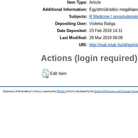
Item Type:
Article
Additional Information:
Együttműködési megállapod
Subjects:
R Medicine / orvostudomán
Depositing User:
Violetta Baliga
Date Deposited:
23 Feb 2018 14:11
Last Modified:
29 Mar 2019 09:09
URI:
http://real.mtak.hu/id/eprin
Actions (login required)
Edit Item
Repository of the Academy's Library is powered by
EPrints 3
which is developed by the
School of Electronics and Computer Scien