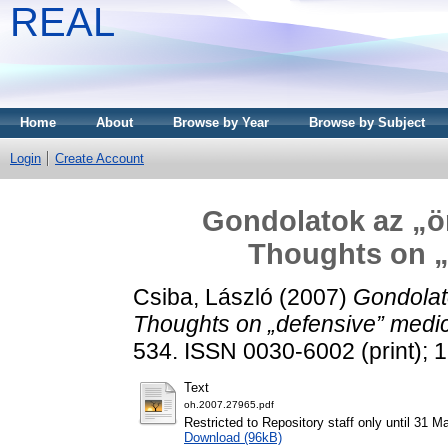
REAL
Home
About
Browse by Year
Browse by Subject
Login
Create Account
Gondolatok az „ö
Thoughts on „
Csiba, László
(2007)
Gondolat
Thoughts on „defensive” medic
534. ISSN 0030-6002 (print); 
Text
oh.2007.27965.pdf
Restricted to Repository staff only until 31 M
Download (96kB)