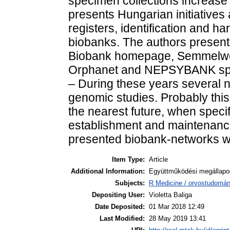
specimen collections increase 
presents Hungarian initiatives 
registers, identification and ha
biobanks. The authors present
Biobank homepage, Semmelweis
Orphanet and NEPSYBANK spec
– During these years several 
genomic studies. Probably this 
the nearest future, when specifi
establishment and maintenance 
presented biobank-networks wo
Item Type:
Article
Additional Information:
Együttműködési megállapod
Subjects:
R Medicine / orvostudomán
Depositing User:
Violetta Baliga
Date Deposited:
01 Mar 2018 12:49
Last Modified:
28 May 2019 13:41