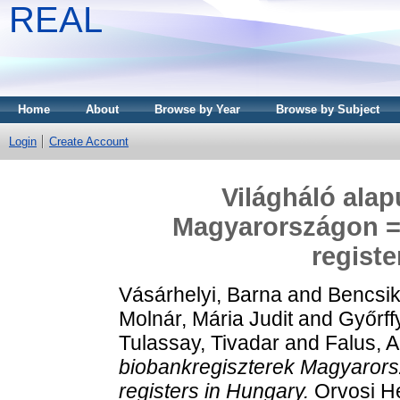
REAL
Home
About
Browse by Year
Browse by Subject
Login
Create Account
Világháló alap
Magyarországon = 
registe
Vásárhelyi, Barna
and
Bencsik
Molnár, Mária Judit
and
Győrff
Tulassay, Tivadar
and
Falus, 
biobankregiszterek Magyarors
registers in Hungary.
Orvosi He