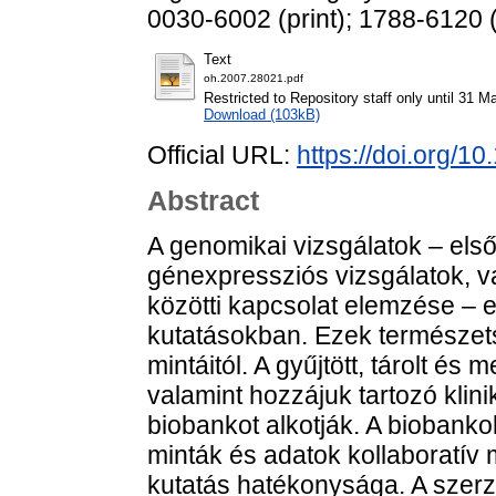
0030-6002 (print); 1788-6120 (
Text
oh.2007.28021.pdf
Restricted to Repository staff only until 31 M
Download (103kB)
Official URL:
https://doi.org/
Abstract
A genomikai vizsgálatok – első
génexpressziós vizsgálatok, 
közötti kapcsolat elemzése – 
kutatásokban. Ezek természets
mintáitól. A gyűjtött, tárolt és 
valamint hozzájuk tartozó kli
biobankot alkotják. A biobankok
minták és adatok kollaboratí
kutatás hatékonysága. A sze