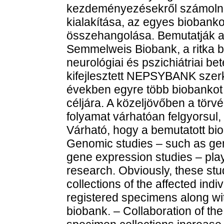
kezdeményezésekről számolnak
kialakítása, az egyes bioban
összehangolása. Bemutatják a
Semmelweis Biobank, a ritka 
neurológiai és pszichiátriai 
kifejlesztett NEPSYBANK szerke
években egyre több biobankot 
céljára. A közeljövőben a törv
folyamat várhatóan felgyorsul,
Várható, hogy a bemutatott bi
Genomic studies – such as ge
gene expression studies – play
research. Obviously, these st
collections of the affected indi
registered specimens along wit
biobank. – Collaboration of th