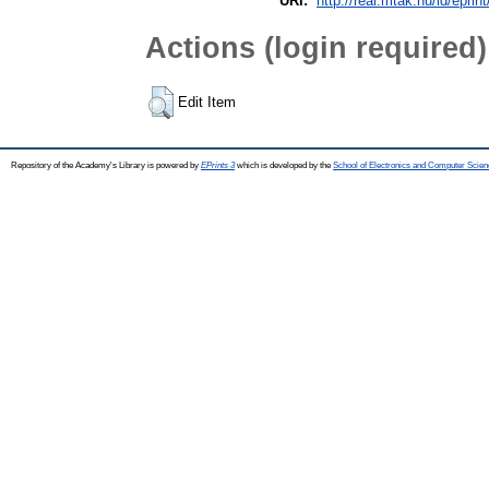
URI:
http://real.mtak.hu/id/eprin
Actions (login required)
Edit Item
Repository of the Academy's Library is powered by
EPrints 3
which is developed by the
School of Electronics and Computer Scien