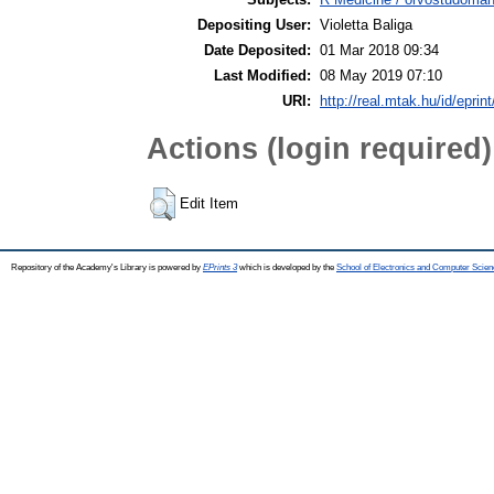
Depositing User:
Violetta Baliga
Date Deposited:
01 Mar 2018 09:34
Last Modified:
08 May 2019 07:10
URI:
http://real.mtak.hu/id/eprin
Actions (login required)
Edit Item
Repository of the Academy's Library is powered by
EPrints 3
which is developed by the
School of Electronics and Computer Scien