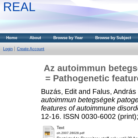
REAL
Home
About
Browse by Year
Browse by Subject
Login
Create Account
Az autoimmun betegsé
= Pathogenetic featu
Buzás, Edit
and
Falus, András
autoimmun betegségek patogen
features of autoimmune disord
12-16. ISSN 0030-6002 (print)
Text
oh.2007.28028.pdf