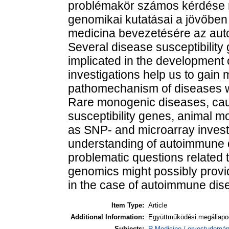
problémakör számos kérdése 
genomikai kutatásai a jövőben
medicina bevezetésére az au
Several disease susceptibility
implicated in the development
investigations help us to gain
pathomechanism of diseases 
Rare monogenic diseases, caus
susceptibility genes, animal 
as SNP- and microarray investi
understanding of autoimmune d
problematic questions related 
genomics might possibly provid
in the case of autoimmune dis
Item Type:
Article
Additional Information:
Együttműködési megállapod
Subjects:
R Medicine / orvostudomán