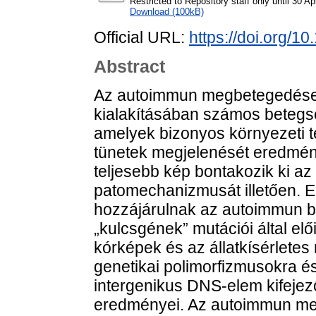
Restricted to Repository staff only until 30 Ap
Download (100kB)
Official URL:
https://doi.org/
Abstract
Az autoimmun megbetegedések
kialakításában számos betegsé
amelyek bizonyos környezeti 
tünetek megjelenését eredmény
teljesebb kép bontakozik ki 
patomechanizmusát illetően. 
hozzájárulnak az autoimmun be
„kulcsgének” mutációi által e
kórképek és az állatkísérletes
genetikai polimorfizmusokra é
intergenikus DNS-elem kifeje
eredményei. Az autoimmun me