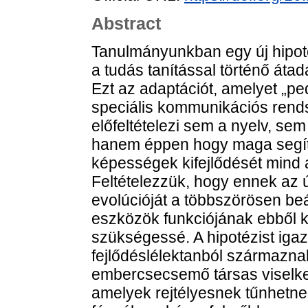
Abstract
Tanulmányunkban egy új hipotézi
a tudás tanítással történő átad
Ezt az adaptációt, amelyet „p
speciális kommunikációs rend
előfeltételezi sem a nyelv, se
hanem éppen hogy maga segíth
képességek kifejlődését mind a
Feltételezzük, hogy ennek az 
evolúcióját a többszörösen be
eszközök funkciójának ebből k
szükségessé. A hipotézist iga
fejlődéslélektanból származna
embercsecsemő társas viselke
amelyek rejtélyesnek tűnhetne