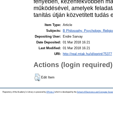
fényében, kézenfekvőbben ma
működésével, amelyek feladata,
tanítás útján közvetített tudás e
Item Type:
Article
Subjects:
B Philosophy. Psychology. Religion
Depositing User:
Endre Sarvay
Date Deposited:
01 Mar 2018 16:21
Last Modified:
01 Mar 2018 16:21
URI:
http://real.mtak.hu/id/eprint/75377
Actions (login required)
Edit Item
Repository of the Academy's Library is powered by
EPrints 3
which is developed by the
School of Electronics and Computer Scien