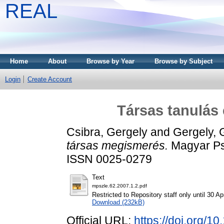
REAL
Home
About
Browse by Year
Browse by Subject
Login
Create Account
Társas tanulás
Csibra, Gergely
and
Gergely, 
társas megismerés.
Magyar Psz
ISSN 0025-0279
Text
mpszle.62.2007.1.2.pdf
Restricted to Repository staff only until 30 Ap
Download (232kB)
Official URL:
https://doi.org/1