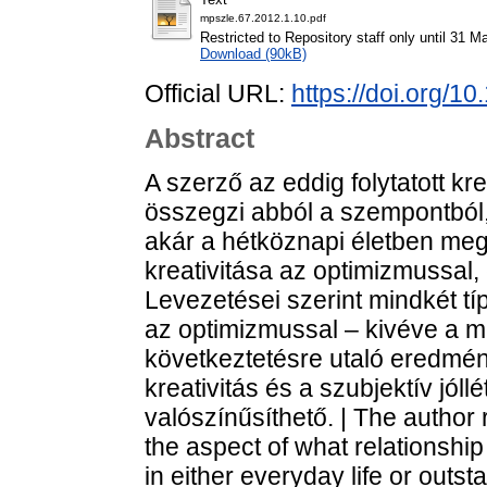
mpszle.67.2012.1.10.pdf
Restricted to Repository staff only until 31 M
Download (90kB)
Official URL:
https://doi.org/1
Abstract
A szerző az eddig folytatott kr
összegzi abból a szempontból
akár a hétköznapi életben meg
kreativitása az optimizmussal, 
Levezetései szerint mindkét típ
az optimizmussal – kivéve a m
következtetésre utaló eredmén
kreativitás és a szubjektív jól
valószínűsíthető. | The author 
the aspect of what relationshi
in either everyday life or outs