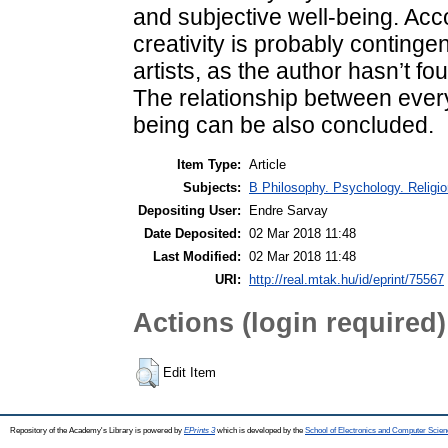
and subjective well-being. Acc
creativity is probably continge
artists, as the author hasn’t f
The relationship between every
being can be also concluded.
Item Type:
Article
Subjects:
B Philosophy. Psychology. Religion
Depositing User:
Endre Sarvay
Date Deposited:
02 Mar 2018 11:48
Last Modified:
02 Mar 2018 11:48
URI:
http://real.mtak.hu/id/eprint/75567
Actions (login required)
Edit Item
Repository of the Academy's Library is powered by
EPrints 3
which is developed by the
School of Electronics and Computer Scien