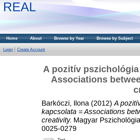
REAL
Home
About
Browse by Year
Browse by Subject
Login
Create Account
A pozitív pszichológia
Associations betwee
c
Barkóczi, Ilona
(2012)
A pozití
kapcsolata = Associations bet
creativity.
Magyar Pszichológiai
0025-0279
Text