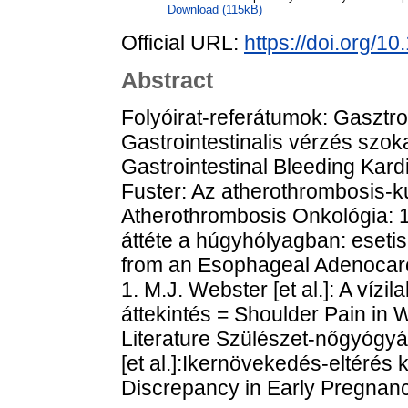
Download (115kB)
Official URL:
https://doi.org/
Abstract
Folyóirat-referátumok: Gasztroe
Gastrointestinalis vérzés szo
Gastrointestinal Bleeding Kardi
Fuster: Az atherothrombosis-k
Atherothrombosis Onkológia: 1.
áttéte a húgyhólyagban: eseti
from an Esophageal Adenocarc
1. M.J. Webster [et al.]: A vízi
áttekintés = Shoulder Pain in 
Literature Szülészet-nőgyógyás
[et al.]:Ikernövekedés-eltérés
Discrepancy in Early Pregnan