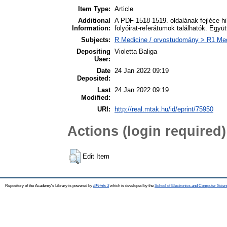
Item Type:
Article
Additional
A PDF 1518-1519. oldalának fejléce hi
Information:
folyóirat-referátumok találhatók. Egy
Subjects:
R Medicine / orvostudomány > R1 Medi
Depositing
Violetta Baliga
User:
Date
24 Jan 2022 09:19
Deposited:
Last
24 Jan 2022 09:19
Modified:
URI:
http://real.mtak.hu/id/eprint/75950
Actions (login required)
Edit Item
Repository of the Academy's Library is powered by
EPrints 3
which is developed by the
School of Electronics and Computer Scien