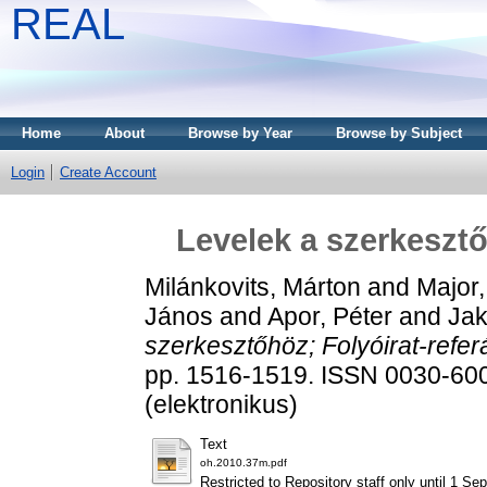
REAL
Home
About
Browse by Year
Browse by Subject
Login
Create Account
Levelek a szerkesztő
Milánkovits, Márton
and
Major,
János
and
Apor, Péter
and
Jak
szerkesztőhöz; Folyóirat-refe
pp. 1516-1519. ISSN 0030-600
(elektronikus)
Text
oh.2010.37m.pdf
Restricted to Repository staff only until 1 S