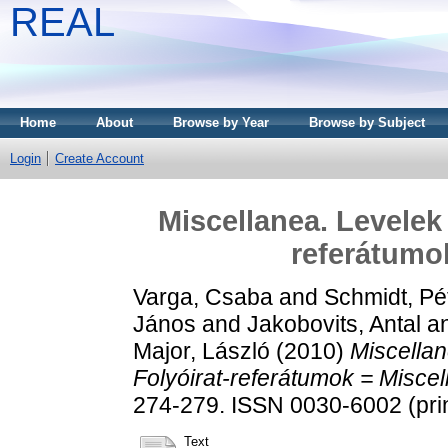
REAL
Home
About
Browse by Year
Browse by Subject
Login
Create Account
Miscellanea. Levelek
referátumo
Varga, Csaba
and
Schmidt, Pé
János
and
Jakobovits, Antal
a
Major, László
(2010)
Miscellan
Folyóirat-referátumok = Misce
274-279. ISSN 0030-6002 (prin
Text