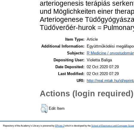
arteriogenesis terápiás serk
und Möglichkeiten einer therap
Arteriogenese Tüdőgyógyászat: 
Tüdőverőér-hurok = Pulmonary
Item Type:
Article
Additional Information:
Együttműködési megállapod
Subjects:
R Medicine / orvostudomán
Depositing User:
Violetta Baliga
Date Deposited:
02 Oct 2020 07:29
Last Modified:
02 Oct 2020 07:29
URI:
http://real.mtak.hu/id/eprin
Actions (login required)
Edit Item
Repository of the Academy's Library is powered by
EPrints 3
which is developed by the
School of Electronics and Computer Scien