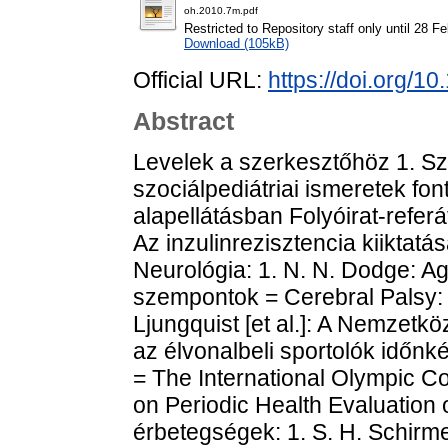
oh.2010.7m.pdf
Restricted to Repository staff only until 28 F
Download (105kB)
Official URL:
https://doi.org/
Abstract
Levelek a szerkesztőhöz 1. S
szociálpediátriai ismeretek 
alapellátásban Folyóirat-referát
Az inzulinrezisztencia kiiktatá
Neurológia: 1. N. N. Dodge: A
szempontok = Cerebral Palsy: 
Ljungquist [et al.]: A Nemzetkö
az élvonalbeli sportolók időnké
= The International Olympic 
on Periodic Health Evaluation 
érbetegségek: 1. S. H. Schirm