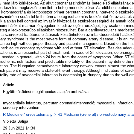
 nem járó kórképeket. Az akut coronariaszindrómás beteg első ellátásának r
s kezelés megkezdése mellett a beteg menedzselése. Az előbbi esetében a
l koronarográfia és legtöbbször primer percutan coronaria intervenció szükség
aszindróma során fel kell mérni a beteg ischaemiás kockázatát és az adatok 
k alapján kell dönteni az invazív kivizsgálás szükségességéről és annak időz
óriumi hálózat ma már lényegében lefedi az egész országot, így csaknem min
eteg a legkorszerűbb ellátásban részesülhet. Bár a cardiovascularis megbet
 a szervezett katéteres ellátásnak köszönhetően az infarktuseredetű haláloz
ary syndrome is the most severe form of coronary artery disease. It is an imme
 can be high without proper therapy and patient management. Based on the firs
shed: acute coronary syndrome with and without ST elevation. Besides adequ
tients is an essential part of treatment. In case of ST elevation, coronarog
is needed in general, within 24 hours from the onset of symptoms. When ST el
ischemic risk factors and predictable mortality of the patient may define the 
nation. The Hungarian hemodynamic laboratory network covers almost the who
each patient may receive a state-of-the-art therapy. Although indicators of car
rtality rate of myocardial infarction is decreasing in Hungary due to the well-o
:
Article
l
Együttműködési megállapodás alapján archiválva
:
d
myocardialis infarctus, percutan coronariaintervenció; myocardial infarctio
:
coronary intervention
:
R Medicine / orvostudomány > R1 Medicine (General) / orvostudomány álta
:
Violetta Baliga
:
29 Jun 2021 14:34