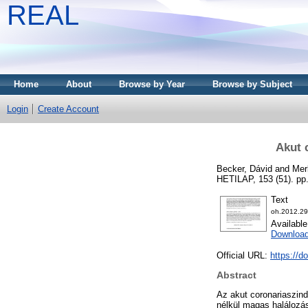
REAL
Home
About
Browse by Year
Browse by Subject
Login
Create Account
Akut 
Becker, Dávid
and
Mer
HETILAP, 153 (51). pp.
Text
oh.2012.29
Availabl
Download
Official URL:
https://d
Abstract
Az akut coronariaszind
nélkül magas halálozás