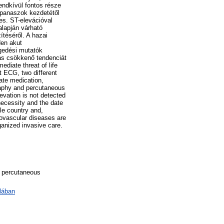
endkívül fontos része
 panaszok kezdetétől
es. ST-elevációval
alapján várható
ítéséről. A hazai
den akut
egedési mutatók
ás csökkenő tendenciát
diate threat of life
t ECG, two different
ate medication,
raphy and percutaneous
evation is not detected
necessity and the date
le country and,
diovascular diseases are
rganized invasive care.
n, percutaneous
lában