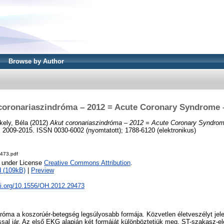
Browse by Author
coronariaszindróma – 2012 = Acute Coronary Syndrome 
kely, Béla
(2012)
Akut coronariaszindróma – 2012 = Acute Coronary Syndrom
 2009-2015. ISSN 0030-6002 (nyomtatott); 1788-6120 (elektronikus)
473.pdf
e under License
Creative Commons Attribution
.
 (109kB)
|
Preview
oi.org/10.1556/OH.2012.29473
róma a koszorúér-betegség legsúlyosabb formája. Közvetlen életveszélyt jelen
sal jár. Az első EKG alapján két formáját különböztetjük meg, ST-szakasz-elev