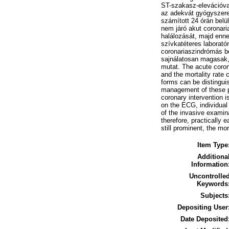
ST-szakasz-elevációval
az adekvát gyógyszere
számított 24 órán belü
nem járó akut coronari
halálozását, majd enne
szívkatéteres laborat
coronariaszindrómás b
sajnálatosan magasak,
mutat. The acute coron
and the mortality rate
forms can be distingui
management of these pa
coronary intervention 
on the ECG, individual 
of the invasive exami
therefore, practically 
still prominent, the mo
Item Type
Additiona
Information
Uncontrolle
Keywords
Subjects
Depositing User
Date Deposited