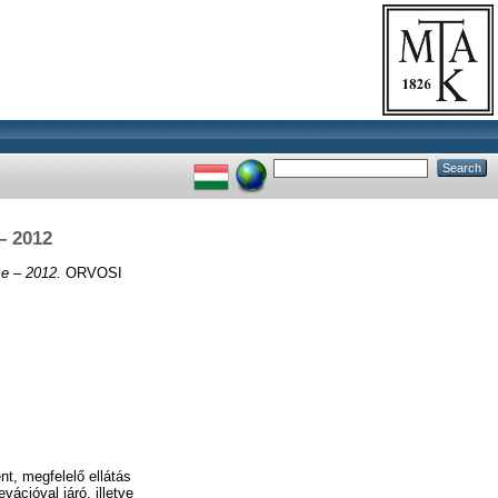
– 2012
e – 2012.
ORVOSI
t, megfelelő ellátás
ációval járó, illetve