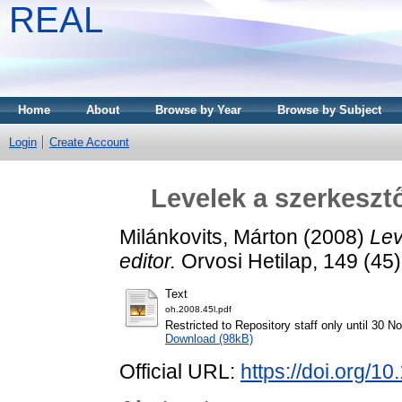
REAL
Home
About
Browse by Year
Browse by Subject
Login
Create Account
Levelek a szerkesztő
Milánkovits, Márton
(2008)
Lev
editor.
Orvosi Hetilap, 149 (45
Text
oh.2008.45l.pdf
Restricted to Repository staff only until 30 
Download (98kB)
Official URL:
https://doi.org/