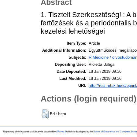
Abstract
1. Tisztelt Szerkesztőség! : A 
fertőzések és a periodontalis
kezelési lehetőségei
Item Type:
Article
Additional Information:
Együttműködési megállapod
Subjects:
R Medicine / orvostudomán
Depositing User:
Violetta Baliga
Date Deposited:
18 Jan 2019 09:36
Last Modified:
18 Jan 2019 09:36
URI:
http://real.mtak.hu/id/eprin
Actions (login required)
Edit Item
Repository of the Academy's Library is powered by
EPrints 3
which is developed by the
School of Electronics and Computer Scien