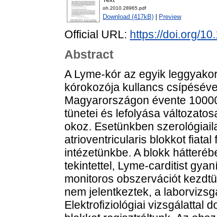
oh.2010.28965.pdf
Download (417kB)
|
Preview
Official URL:
https://doi.org/
Abstract
A Lyme-kór az egyik leggyakor
kórokozója kullancs csípéséve
Magyarországon évente 10000 
tünetei és lefolyása változatos
okoz. Esetünkben szerológiailag
atrioventricularis blokkot fiatal
intézetünkbe. A blokk hátteréb
tekintettel, Lyme-carditist gyan
monitoros obszervációt kezdtü
nem jelentkeztek, a laborvizsg
Elektrofiziológiai vizsgálattal 