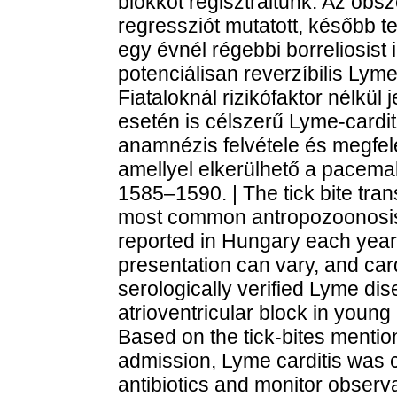
blokkot regisztráltunk. Az obs
regressziót mutatott, később te
egy évnél régebbi borreliosist 
potenciálisan reverzíbilis Lym
Fiataloknál rizikófaktor nélkül
esetén is célszerű Lyme-cardit
anamnézis felvétele és megfele
amellyel elkerülhető a pacemake
1585–1590. | The tick bite tra
most common antropozoonosis,
reported in Hungary each year.
presentation can vary, and card
serologically verified Lyme di
atrioventricular block in youn
Based on the tick-bites mentio
admission, Lyme carditis was c
antibiotics and monitor observa