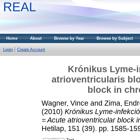
REAL
Home
About
Browse by Year
Browse by Subject
Login
Create Account
Krónikus Lyme-in
atrioventricularis bl
block in ch
Wagner, Vince
and
Zima, Endr
(2010)
Krónikus Lyme-infekciób
= Acute atrioventricular block
Hetilap, 151 (39). pp. 1585-1
Text