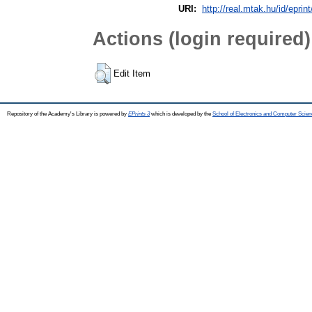
URI:
http://real.mtak.hu/id/eprin
Actions (login required)
Edit Item
Repository of the Academy's Library is powered by
EPrints 3
which is developed by the
School of Electronics and Computer Scien