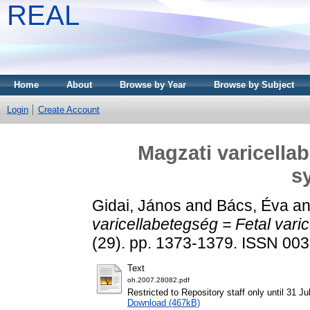
REAL
Home
About
Browse by Year
Browse by Subject
Login
Create Account
Magzati varicellab
s
Gidai, János
and
Bács, Éva
a
varicellabetegség = Fetal vari
(29). pp. 1373-1379. ISSN 00
Text
oh.2007.28082.pdf
Restricted to Repository staff only until 31 Ju
Download (467kB)