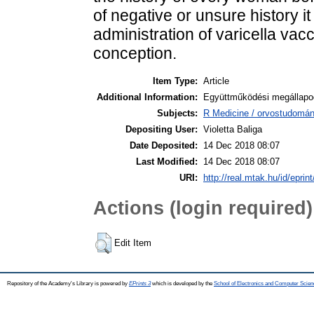
of negative or unsure history 
administration of varicella vac
conception.
Item Type:
Article
Additional Information:
Együttműködési megállapod
Subjects:
R Medicine / orvostudomán
Depositing User:
Violetta Baliga
Date Deposited:
14 Dec 2018 08:07
Last Modified:
14 Dec 2018 08:07
URI:
http://real.mtak.hu/id/eprin
Actions (login required)
Edit Item
Repository of the Academy's Library is powered by
EPrints 3
which is developed by the
School of Electronics and Computer Scien