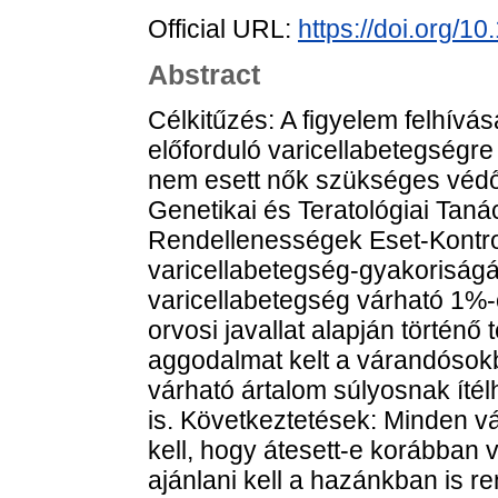
Official URL:
https://doi.org/
Abstract
Célkitűzés: A figyelem felhí
előforduló varicellabetegségr
nem esett nők szükséges védő
Genetikai és Teratológiai Taná
Rendellenességek Eset-Kontro
varicellabetegség-gyakoriság
varicellabetegség várható 1%-
orvosi javallat alapján történ
aggodalmat kelt a várandósok
várható ártalom súlyosnak ítélh
is. Következtetések: Minden v
kell, hogy átesett-e korábban 
ajánlani kell a hazánkban is re