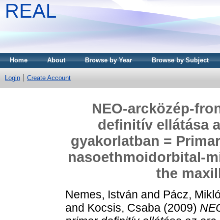
REAL
Home
About
Browse by Year
Browse by Subject
Login
Create Account
NEO-arcközép-fron
definitív ellátása 
gyakorlatban = Primary
nasoethmoidorbital-mid
the maxil
Nemes, István
and
Pácz, Mikl
and
Kocsis, Csaba
(2009)
NEO