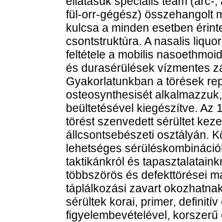
ellátásuk speciális team (arc-
fül-orr-gégész) összehangolt m
kulcsa a minden esetben érinte
csontstruktúra. A nasalis liq
feltétele a mobilis nasoethmoi
és durasérülések vízmentes zá
Gyakorlatunkban a törések repo
osteosynthesisét alkalmazzuk,
beültetésével kiegészítve. Az
törést szenvedett sérültet kez
állcsontsebészeti osztályán.
lehetséges sérüléskombinációkr
taktikánkról és tapasztalatain
többszörös és defekttörései m
táplálkozási zavart okozhatna
sérültek korai, primer, definití
figyelembevételével, korszerű 