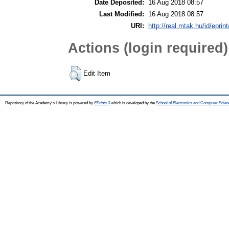
Date Deposited:
16 Aug 2018 08:57
Last Modified:
16 Aug 2018 08:57
URI:
http://real.mtak.hu/id/eprin
Actions (login required)
Edit Item
Repository of the Academy's Library is powered by
EPrints 3
which is developed by the
School of Electronics and Computer Scien