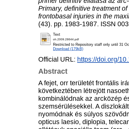
primer definitív ellátása az ar
Primary, definitive treatment o
frontobasal injuries in the maxil
(43). pp. 1983-1987. ISSN 00
Text
oh.2009.28644.pdf
Restricted to Repository staff only until 31 O
Download (179kB)
Official URL:
https://doi.org/
Abstract
A fejet, orr területét frontális
következtében létrejött nasoe
kombinálódnak az arcközép és 
szemsérülésekkel. A diszlokált 
nyomódnak és súlyos szövődmé
opticus laesio, diplopia, telec