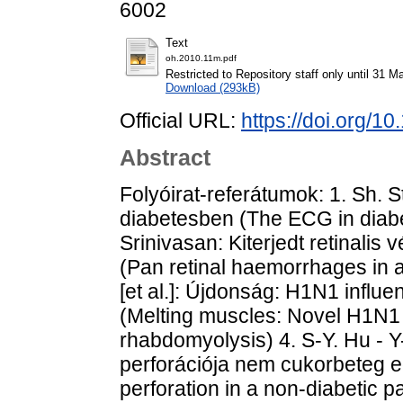
6002
Text
oh.2010.11m.pdf
Restricted to Repository staff only until 31 M
Download (293kB)
Official URL:
https://doi.org/
Abstract
Folyóirat-referátumok: 1. Sh. 
diabetesben (The ECG in diabete
Srinivasan: Kiterjedt retinali
(Pan retinal haemorrhages in a
[et al.]: Újdonság: H1N1 influ
(Melting muscles: Novel H1N1 
rhabdomyolysis) 4. S-Y. Hu - 
perforációja nem cukorbeteg 
perforation in a non-diabetic pati