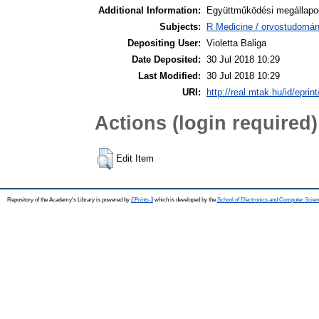
Additional Information:
Együttműködési megállapod
Subjects:
R Medicine / orvostudomán
Depositing User:
Violetta Baliga
Date Deposited:
30 Jul 2018 10:29
Last Modified:
30 Jul 2018 10:29
URI:
http://real.mtak.hu/id/eprin
Actions (login required)
Edit Item
Repository of the Academy's Library is powered by
EPrints 3
which is developed by the
School of Electronics and Computer Scien