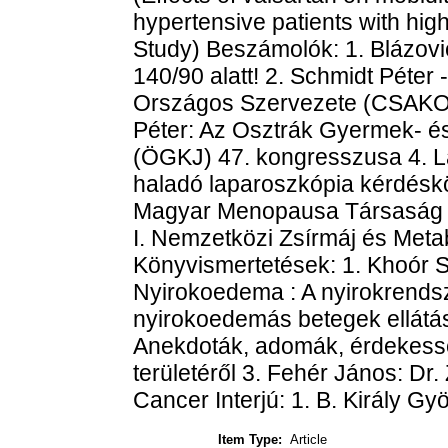
hypertensive patients with hi
Study) Beszámolók: 1. Blázovi
140/90 alatt! 2. Schmidt Péte
Országos Szervezete (CSAKOS
Péter: Az Osztrák Gyermek- é
(ÖGKJ) 47. kongresszusa 4. L
haladó laparoszkópia kérdésk
Magyar Menopausa Társaság VI
I. Nemzetközi Zsírmáj és Met
Könyvismertetések: 1. Khoór S
Nyirokoedema : A nyirokrends
nyirokoedemás betegek ellátá
Anekdoták, adomák, érdekessé
területéről 3. Fehér János: D
Cancer Interjú: 1. B. Király G
Item Type:
Article