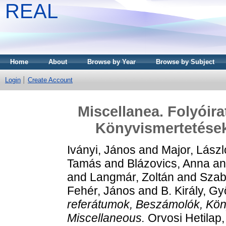
REAL
Home
About
Browse by Year
Browse by Subject
Login
Create Account
Miscellanea. Folyóir
Könyvismertetések,
Iványi, János
and
Major, Lászl
Tamás
and
Blázovics, Anna
a
and
Langmár, Zoltán
and
Szab
Fehér, János
and
B. Király, Gy
referátumok, Beszámolók, Köny
Miscellaneous.
Orvosi Hetilap,