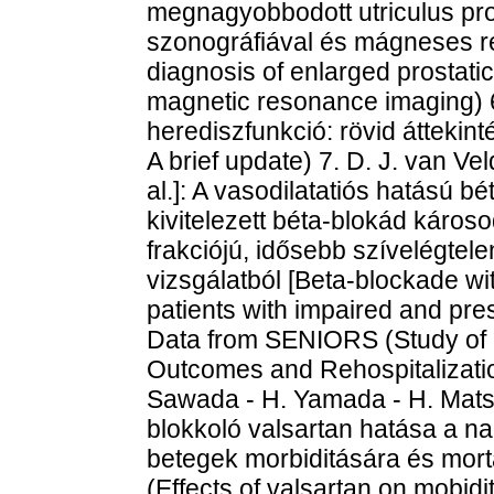
megnagyobbodott utriculus pro
szonográfiával és mágneses r
diagnosis of enlarged prostati
magnetic resonance imaging) 6. 
herediszfunkció: rövid áttekinté
A brief update) 7. D. J. van Ve
al.]: A vasodilatatiós hatású b
kivitelezett béta-blokád károso
frakciójú, idősebb szívelégte
vizsgálatból [Beta-blockade with
patients with impaired and prese
Data from SENIORS (Study of Ef
Outcomes and Rehospitalization
Sawada - H. Yamada - H. Matsub
blokkoló valsartan hatása a 
betegek morbiditására és mor
(Effects of valsartan on mobidi