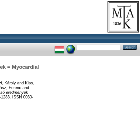
yek = Myocardial
i, Károly
and
Kiss,
ász, Ferenc
and
 első eredmények =
8-1283. ISSN 0030-