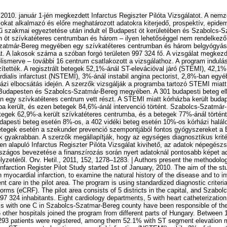
 2010. január 1-jén megkezdett Infarctus Regiszter Pilóta Vizsgálatot. A nemz
mokat alkalmazó és előre meghatározott adatokra kiterjedő, prospektív, epidem
ű szakmai egyeztetése után indult el Budapest öt kerületében és Szabolcs-
öt szívkatéteres centrumban és három – ilyen lehetőséggel nem rendelkező –
zatmár-Bereg megyében egy szívkatéteres centrumban és három belgyógyász
at. A lakosok száma a szóban forgó területen 997 324 fő. A vizsgálat megkez
lismerve – további 16 centrum csatlakozott a vizsgálathoz. A program indulás
zítették. A regisztrált betegek 52,1%-ánál ST-elevációval járó (STEMI), 42,1
rdialis infarctust (NSTEMI), 3%-ánál instabil angina pectorist, 2,8%-ban egyé
házi elbocsátás idején. A szerzők vizsgálják a programba tartozó STEMI miatt
t Budapesten és Szabolcs-Szatmár-Bereg megyében. A 301 budapesti beteg ell
an egy szívkatéteres centrum vett részt. A STEMI miatt kórházba került buda
ba került, és ezen betegek 84,6%-ánál intervenció történt. Szabolcs-Szatmá
egek 62,9%-a került szívkatéteres centrumba, és a betegek 77%-ánál történt
apesti beteg esetén 8%-os, a 402 vidéki beteg esetén 10%-os kórházi halálo
etegek esetén a szekunder prevenció szempontjából fontos gyógyszereket a B
k gyakrabban. A szerzők megállapítják, hogy az egységes diagnosztikus krit
en alapuló Infarctus Regiszter Pilóta Vizsgálat kivihető, az adatok népegés
rszágos bevezetése a finanszírozás során nyert adatoknál pontosabb képet ad
yzetéről. Orv. Hetil., 2011, 152, 1278–1283. | Authors present the methodolog
farction Register Pilot Study started 1st of January, 2010. The aim of the stu
 myocardial infarction, to examine the natural history of the disease and to i
ent care in the pilot area. The program is using standardized diagnostic criteri
forms (eCRF). The pilot area consists of 5 districts in the capital, and Szab
7 324 inhabitants. Eight cardiology departments, 5 with heart catheterization f
ls with one C in Szabolcs-Szatmar-Bereg county have been responsible of the 
6 other hospitals joined the program from different parts of Hungary. Between 
93 patients were registered, among them 52.1% with ST segment elevation my