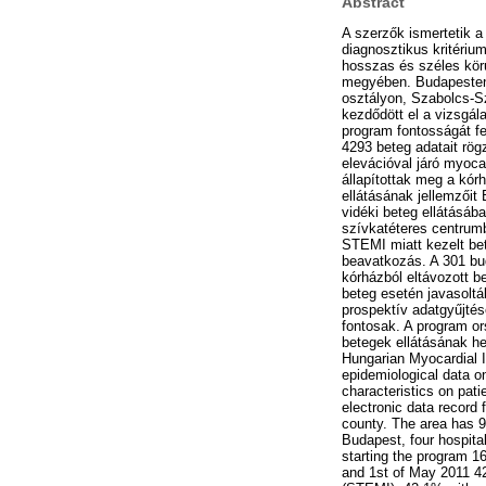
Abstract
A szerzők ismertetik a
diagnosztikus kritériu
hosszas és széles kör
megyében. Budapesten 
osztályon, Szabolcs-S
kezdődött el a vizsgál
program fontosságát fe
4293 beteg adatait rög
elevációval járó myoca
állapítottak meg a kór
ellátásának jellemzői
vidéki beteg ellátásáb
szívkatéteres centrum
STEMI miatt kezelt bet
beavatkozás. A 301 bud
kórházból eltávozott b
beteg esetén javasoltá
prospektív adatgyűjtés
fontosak. A program o
betegek ellátásának hel
Hungarian Myocardial In
epidemiological data on
characteristics on pati
electronic data record 
county. The area has 99
Budapest, four hospita
starting the program 1
and 1st of May 2011 42