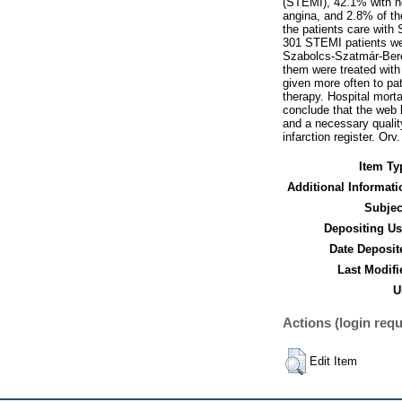
(STEMI), 42.1% with no
angina, and 2.8% of th
the patients care with
301 STEMI patients wer
Szabolcs-Szatmár-Bere
them were treated with
given more often to pat
therapy. Hospital mort
conclude that the web b
and a necessary quality
infarction register. Orv
Item Ty
Additional Informati
Subjec
Depositing Us
Date Deposit
Last Modifi
U
Actions (login requ
Edit Item