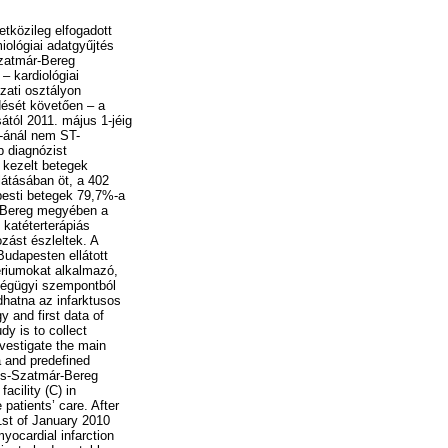
etközileg elfogadott
iológiai adatgyűjtés
Szatmár-Bereg
 kardiológiai
ati osztályon
dését követően – a
ától 2011. május 1-jéig
%-ánál nem ST-
b diagnózist
 kezelt betegek
átásában öt, a 402
pesti betegek 79,7%-a
r-Bereg megyében a
 katéterterápiás
zást észleltek. A
udapesten ellátott
ériumokat alkalmazó,
zségügyi szempontból
hatna az infarktusos
y and first data of
dy is to collect
nvestigate the main
a and predefined
olcs-Szatmár-Bereg
acility (C) in
patients’ care. After
1st of January 2010
ocardial infarction