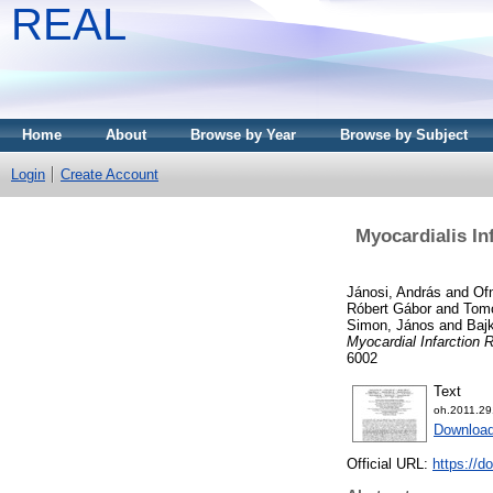
REAL
Home
About
Browse by Year
Browse by Subject
Login
Create Account
Myocardialis In
Jánosi, András
and
Ofn
Róbert Gábor
and
Tomc
Simon, János
and
Baj
Myocardial Infarction Re
6002
Text
oh.2011.29
Download
Official URL:
https://d