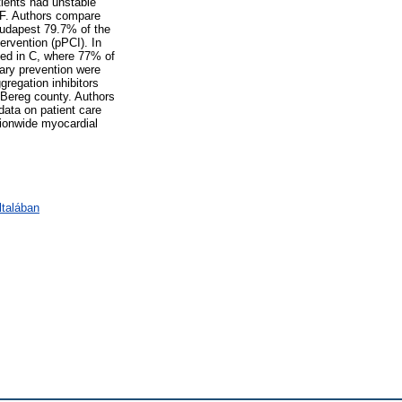
ients had unstable
RF. Authors compare
Budapest 79.7% of the
ervention (pPCI). In
ed in C, where 77% of
dary prevention were
gregation inhibitors
-Bereg county. Authors
data on patient care
tionwide myocardial
ltalában