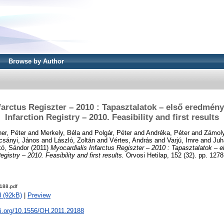
Browse by Author
farctus Regiszter – 2010 : Tapasztalatok – első eredmén
Infarction Registry – 2010. Feasibility and first results
er, Péter
and
Merkely, Béla
and
Polgár, Péter
and
Andréka, Péter
and
Zámoly
sányi, János
and
László, Zoltán
and
Vértes, András
and
Varjú, Imre
and
Juh
kó, Sándor
(2011)
Myocardialis Infarctus Regiszter – 2010 : Tapasztalatok –
gistry – 2010. Feasibility and first results.
Orvosi Hetilap, 152 (32). pp. 127
188.pdf
 (92kB)
|
Preview
oi.org/10.1556/OH.2011.29188