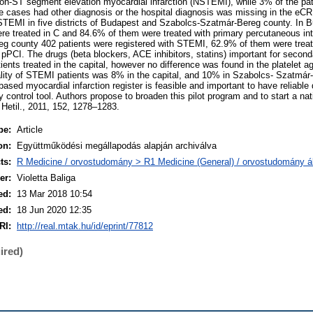
n-ST segment elevation myocardial infarction (NSTEMI), while 3% of the pat
e cases had other diagnosis or the hospital diagnosis was missing in the eC
 STEMI in five districts of Budapest and Szabolcs-Szatmár-Bereg county. In 
e treated in C and 84.6% of them were treated with primary percutaneous int
g county 402 patients were registered with STEMI, 62.9% of them were treat
 pPCI. The drugs (beta blockers, ACE inhibitors, statins) important for secon
ients treated in the capital, however no difference was found in the platelet ag
ality of STEMI patients was 8% in the capital, and 10% in Szabolcs- Szatmár
ased myocardial infarction register is feasible and important to have reliable 
 control tool. Authors propose to broaden this pilot program and to start a na
. Hetil., 2011, 152, 1278–1283.
pe:
Article
on:
Együttműködési megállapodás alapján archiválva
ts:
R Medicine / orvostudomány > R1 Medicine (General) / orvostudomány á
er:
Violetta Baliga
ed:
13 Mar 2018 10:54
ed:
18 Jun 2020 12:35
RI:
http://real.mtak.hu/id/eprint/77812
ired)