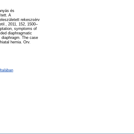
ányás és
tett. A
eleszületett rekeszsérv
etil., 2011, 152, 1500–
daptation, symptoms of
sided diaphragmatic
t diaphragm. The case
hiatal hernia. Orv.
ltalában