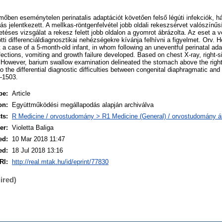
őben eseménytelen perinatalis adaptációt követően felső légúti infekciók, h
 jelentkezett. A mellkas-röntgenfelvétel jobb oldali rekeszsérvet valószínűsí
téses vizsgálat a rekesz felett jobb oldalon a gyomrot ábrázolta. Az eset a v
tti differenciáldiagnosztikai nehézségekre kívánja felhívni a figyelmet. Orv. H
t a case of a 5-month-old infant, in whom following an uneventful perinatal a
nfections, vomiting and growth failure developed. Based on chest X-ray, right-
 However, barium swallow examination delineated the stomach above the righ
to the differential diagnostic difficulties between congenital diaphragmatic and 
0–1503.
pe:
Article
on:
Együttműködési megállapodás alapján archiválva
ts:
R Medicine / orvostudomány > R1 Medicine (General) / orvostudomány á
er:
Violetta Baliga
ed:
10 Mar 2018 11:47
ed:
18 Jul 2018 13:16
RI:
http://real.mtak.hu/id/eprint/77830
ired)