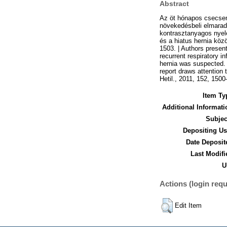
Abstract
Az öt hónapos csecsem
növekedésbeli elmaradás
kontrasztanyagos nyele
és a hiatus hernia közö
1503. | Authors presen
recurrent respiratory i
hernia was suspected.
report draws attention 
Hetil., 2011, 152, 150
Item Ty
Additional Informati
Subjec
Depositing Us
Date Deposit
Last Modifi
U
Actions (login requ
Edit Item