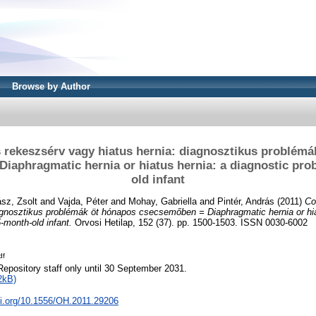
Browse by Author
s rekeszsérv vagy hiatus hernia: diagnosztikus problémá
iaphragmatic hernia or hiatus hernia: a diagnostic pro
old infant
sz, Zsolt
and
Vajda, Péter
and
Mohay, Gabriella
and
Pintér, András
(2011)
Co
agnosztikus problémák öt hónapos csecsemőben = Diaphragmatic hernia or hia
-month-old infant.
Orvosi Hetilap, 152 (37). pp. 1500-1503. ISSN 0030-6002
df
Repository staff only until 30 September 2031.
2kB)
oi.org/10.1556/OH.2011.29206