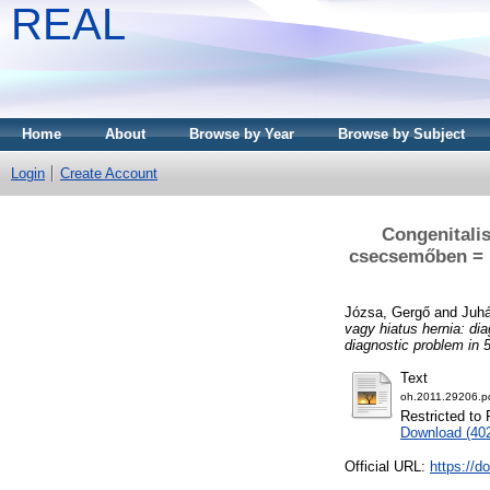
REAL
Home
About
Browse by Year
Browse by Subject
Login
Create Account
Congenitali
csecsemőben = D
Józsa, Gergő
and
Juhá
vagy hiatus hernia: di
diagnostic problem in 5
Text
oh.2011.29206.p
Restricted to 
Download (40
Official URL:
https://d