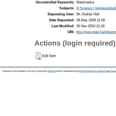
Uncontrolled Keywords:
Matematika
Subjects:
Q Science / természettu
Depositing User:
Mr. Andras Holl
Date Deposited:
08 May 2009 11:00
Last Modified:
30 Nov 2010 21:26
URI:
http://real.mtak.hu/id/epri
Actions (login required)
Edit Item
Repository of the Academy's Library is powered by
EPrints 3
which is developed by the
School of Electronics and Computer Scien