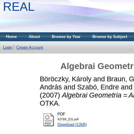
REAL
Home
About
Browse by Year
Browse by Subject
Login
Create Account
Algebrai Geometr
Böröczky, Károly
and
Braun, 
András
and
Szabó, Endre
an
(2007)
Algebrai Geometria = A
OTKA.
PDF
42769_ZJ1.pdf
Download (12kB)