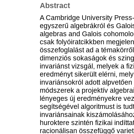
Abstract
A Cambridge University Press-n
egyszerű algebrákról és Galois
algebras and Galois cohomolog
csak folyóiratcikkben megjelen
összefoglalást ad a témakörről
dimenziós sokaságok és szingu
invariánst vizsgál, melyek a f
eredményt sikerült elérni, me
invariánsokról adott alpvetően 
módszerek a projektív algebra
lényeges új eredményekre vez
segítségével algoritmust is tu
invariánsainak kiszámolásáho
huroktere szintén fizikai indít
racionálisan összefüggő variet