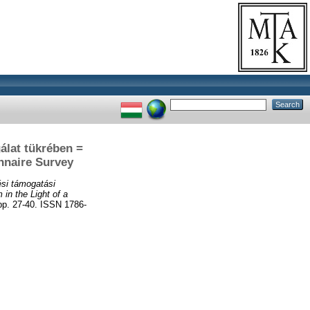
álat tükrében =
nnaire Survey
ési támogatási
in the Light of a
 27-40. ISSN 1786-