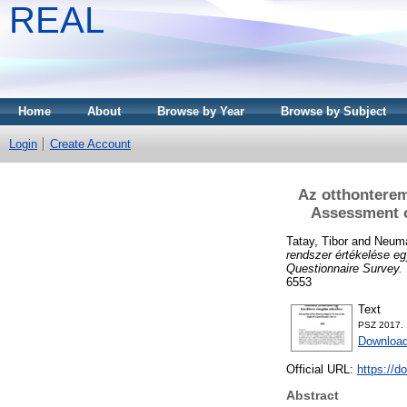
REAL
Home
About
Browse by Year
Browse by Subject
Login
Create Account
Az otthonterem
Assessment o
Tatay, Tibor
and
Neuma
rendszer értékelése eg
Questionnaire Survey.
6553
Text
PSZ 2017. 
Download
Official URL:
https://d
Abstract