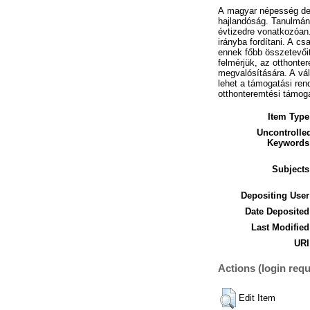
A magyar népesség dem
hajlandóság. Tanulmán
évtizedre vonatkozóan
irányba fordítani. A c
ennek főbb összetevőit
felmérjük, az otthonte
megvalósítására. A vál
lehet a támogatási ren
otthonteremtési támog
Item Type
Uncontrolle
Keywords
Subjects
Depositing User
Date Deposited
Last Modified
URI
Actions (login requ
Edit Item