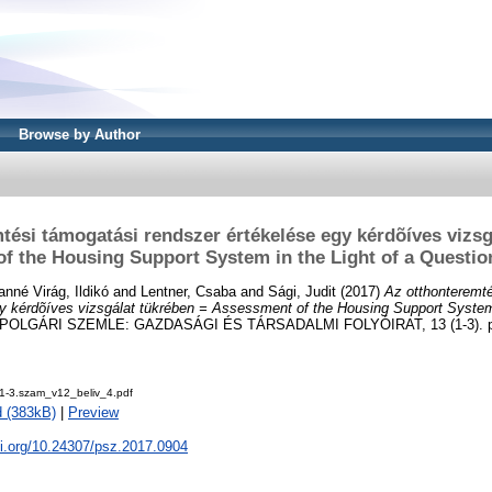
Browse by Author
tési támogatási rendszer értékelése egy kérdõíves vizsg
f the Housing Support System in the Light of a Questio
nné Virág, Ildikó
and
Lentner, Csaba
and
Sági, Judit
(2017)
Az otthonteremt
y kérdõíves vizsgálat tükrében = Assessment of the Housing Support System 
POLGÁRI SZEMLE: GAZDASÁGI ÉS TÁRSADALMI FOLYÓIRAT, 13 (1-3). pp.
1-3.szam_v12_beliv_4.pdf
 (383kB)
|
Preview
oi.org/10.24307/psz.2017.0904