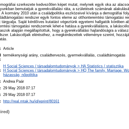
ográfiai szerkezete kedvezőtlen képet mutat, melynek egyik oka az alacson
yunkban bemutatjuk a gyerekvállalási ráta, a születések számának alakulásá
. A kormány 2010 után a családpolitika eszközeivel kívánja a demográfiai f
saládtámogatási rendszer egyik fontos eleme az otthonteremtési támogatási r
 tárgyalja. Saját kérdőíves kutatást végeztünk egyetemi hallgatók körében ab
remtési támogatási rendszernek lehet-e hatása a gyerekvállalásra, a lakáscél
aszok alapján megállapítottuk, hogy a gyerekvállalási hajlandóságra a válasz
dszer. Lakáscéljaik eléréséhez, a megkérdezettek véleménye szerint, hozzájá
atás.
:
Article
d
termékenységi arány, családtervezés, gyermekvállalás, családtámogatás
:
H Social Sciences / társadalomtudományok > HA Statistics / statisztika
:
H Social Sciences / társadalomtudományok > HQ The family. Marriage. Wo
házasság, nőpolitika
:
Andrea Paár
:
29 May 2018 07:17
:
29 May 2018 07:17
:
http://real.mtak.hu/id/eprint/80161
ired)