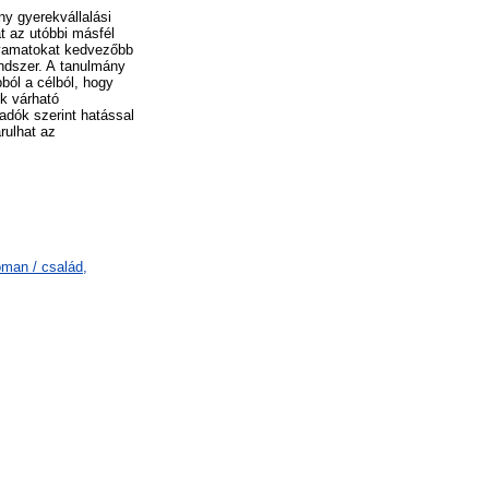
y gyerekvállalási
t az utóbbi másfél
olyamatokat kedvezőbb
endszer. A tanulmány
ból a célból, hogy
ok várható
adók szerint hatással
rulhat az
man / család,