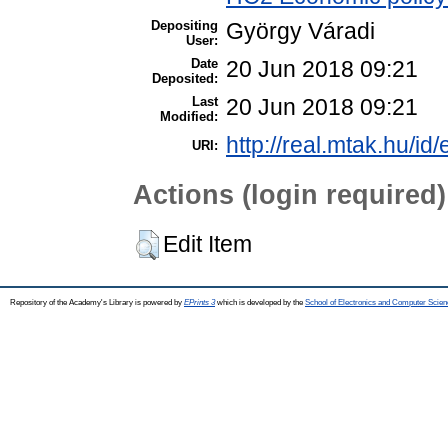
Depositing
György Váradi
User:
Date
20 Jun 2018 09:21
Deposited:
Last
20 Jun 2018 09:21
Modified:
http://real.mtak.hu/id
URI:
Actions (login required)
Edit Item
Repository of the Academy's Library is powered by
EPrints 3
which is developed by the
School of Electronics and Computer Scien