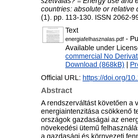
szétválás? = Energy use and e
countries: absolute or relative
(1). pp. 113-130. ISSN 2062-9
Text
- Pu
energiafelhasznalas.pdf
Available under Licen
commercial No Derivat
Download (868kB)
|
Pr
Official URL:
https://doi.org/1
Abstract
A rendszerváltást követően a
energiaintenzitása csökkenő t
országok gazdaságai az ener
növekedési ütemű felhasználás
a gazdasági és környezeti fen