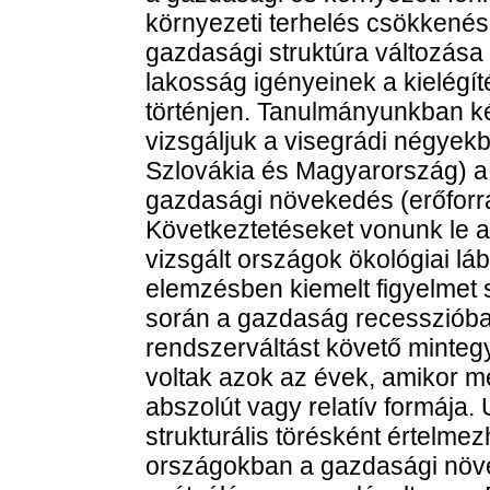
környezeti terhelés csökkenésé
gazdasági struktúra változása 
lakosság igényeinek a kielégí
történjen. Tanulmányunkban ké
vizsgáljuk a visegrádi négye
Szlovákia és Magyarország) a
gazdasági növekedés (erőforrá
Következtetéseket vonunk le a
vizsgált országok ökológiai lá
elemzésben kiemelt figyelmet
során a gazdaság recesszióba 
rendszerváltást követő mintegy
voltak azok az évek, amikor m
abszolút vagy relatív formája
strukturális törésként értelme
országokban a gazdasági növe