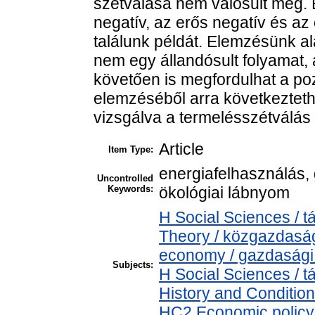
szétválása nem valósult meg.
negatív, az erős negatív és az
találunk példát. Elemzésünk al
nem egy állandósult folyamat, 
követően is megfordulhat a poz
elemzéséből arra következteth
vizsgálva a termelésszétválás 
Article
Item Type:
energiafelhasználás,
Uncontrolled
Keywords:
ökológiai lábnyom
H Social Sciences /
Theory / közgazdasá
economy / gazdasági
Subjects:
H Social Sciences /
History and Condition
HC2 Economic policy 