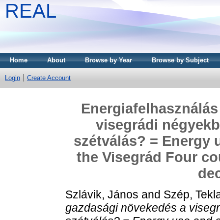
REAL
Home
About
Browse by Year
Browse by Subject
Login
Create Account
Energiafelhasználás
visegrádi négyekbe
szétválás? = Energy 
the Visegrád Four cou
de
Szlávik, János
and
Szép, Tekl
gazdasági növekedés a visegrá