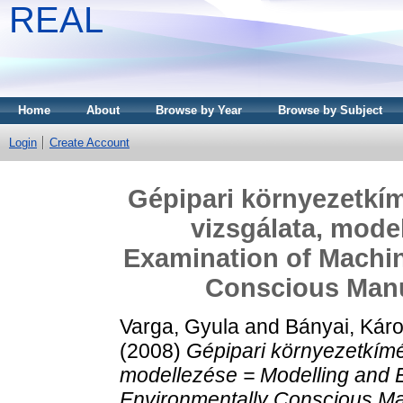
REAL
Home
About
Browse by Year
Browse by Subject
Login
Create Account
Gépipari környezetkí
vizsgálata, mode
Examination of Machin
Conscious Manu
Varga, Gyula
and
Bányai, Káro
(2008)
Gépipari környezetkímé
modellezése = Modelling and E
Environmentally Conscious Ma