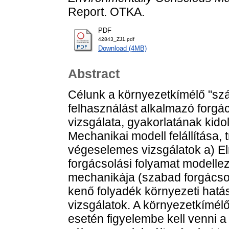
Report. OTKA.
PDF
42843_ZJ1.pdf
Download (4MB)
Abstract
Célunk a környezetkímélő "sz
felhasználást alkalmazó forg
vizsgálata, gyakorlatának kidol
Mechanikai modell felállítása, 
végeselemes vizsgálatok a) Elm
forgácsolási folyamat modellez
mechanikája (szabad forgácsolá
kenő folyadék környezeti hat
vizsgálatok. A környezetkímél
esetén figyelembe kell venni a 