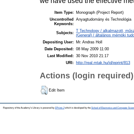
we have used the effective me
Item Type:
Monograph (Project Report)
Uncontrolled
Anyagtudomány és Technológia
Keywords:
T Technology / alkalmazott, műsz
Subjects:
(General) / általános mérnöki tu
Depositing User:
Mr. Andras Holl
Date Deposited:
08 May 2009 11:00
Last Modified:
30 Nov 2010 21:17
URI:
http://real.mtak.hu/id/eprint/813
Actions (login required)
Edit Item
Repository of the Academy's Library is powered by
EPrints 3
which is developed by the
School of Electronics and Computer Scien