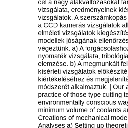
cél a nagy alakváltozásokat 
vizsgálata, eredményeinek kié
vizsgálatok. A szerszámkopás
a CCD kamerás vizsgálatok alk
elméleti vizsgálatok kiegészíté
modellek jóságának ellenőrzése
végeztünk. a) A forgácsolásh
nyomaték vizsgálata, tribológ
elemzése. b) A megmunkált felü
kísérleti vizsgálatok előkész
kiértékeléséhez és megjeleníté
módszerét alkalmaztuk. | Our 
practice of those type cutting
environmentally conscious way t
minimum volume of coolants an
Creations of mechanical models
Analyses a) Setting up theore