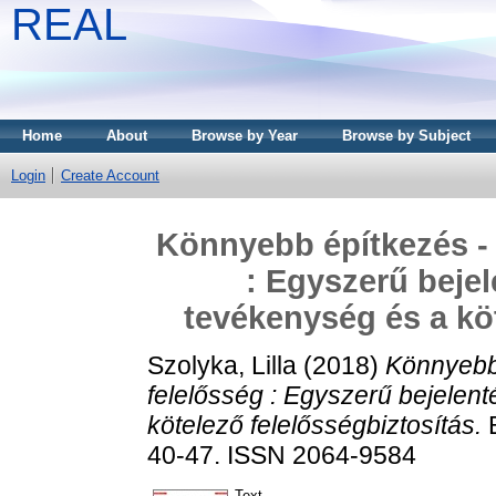
REAL
Home
About
Browse by Year
Browse by Subject
Login
Create Account
Könnyebb építkezés - 
: Egyszerű bejel
tevékenység és a köt
Szolyka, Lilla
(2018)
Könnyebb 
felelősség : Egyszerű bejelent
kötelező felelősségbiztosítás.
B
40-47. ISSN 2064-9584
Text