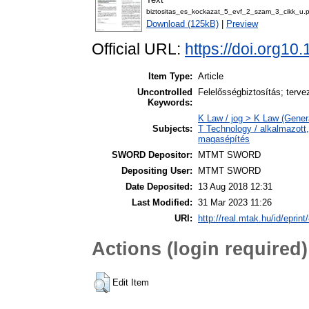
biztositas_es_kockazat_5_evf_2_szam_3_cikk_u.p
Download (125kB)
|
Preview
Official URL:
https://doi.org10
Item Type:
Article
Uncontrolled
Felelősségbiztosítás; terve
Keywords:
K Law / jog > K Law (Genera
Subjects:
T Technology / alkalmazott
magasépítés
SWORD Depositor:
MTMT SWORD
Depositing User:
MTMT SWORD
Date Deposited:
13 Aug 2018 12:31
Last Modified:
31 Mar 2023 11:26
URI:
http://real.mtak.hu/id/eprin
Actions (login required)
Edit Item