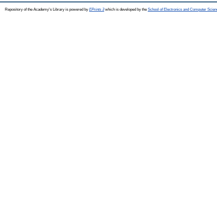
Repository of the Academy's Library is powered by
EPrints 3
which is developed by the
School of Electronics and Computer Scien