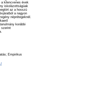
- a kilencvenes évek
ony iskolázottságúak
egtört az a hosszú
évjáratból a nagyon
szegény néprétegeknél.
nkaerő
 tanulmány korábbi
 szerint
a.
tatás; Empirikus
 /