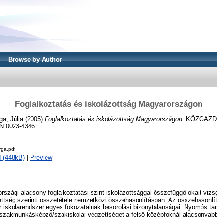
Browse by Author
Foglalkoztatás és iskolázottság Magyarországon
ga, Júlia
(2005)
Foglalkoztatás és iskolázottság Magyarországon.
KÖZGAZDA
SN 0023-4346
rga.pdf
 (448kB)
|
Preview
szági alacsony foglalkoztatási szint iskolázottsággal összefüggő okait vizsgá
ettség szerinti összetétele nemzetközi összehasonlításban. Az összehasonlí
 iskolarendszer egyes fokozatainak besorolási bizonytalanságai. Nyomós tar
i szakmunkásképző/szakiskolai végzettséget a felső-középfoknál alacsonyabb