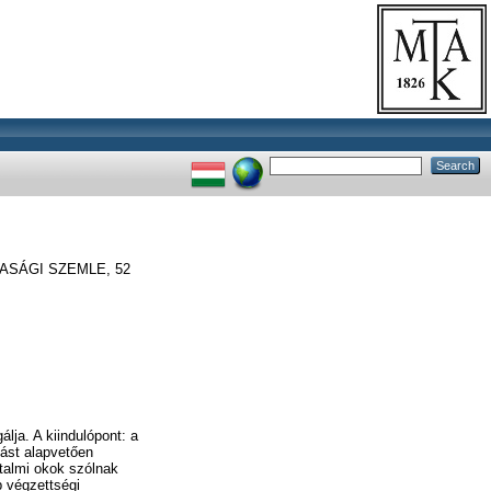
SÁGI SZEMLE, 52
lja. A kiindulópont: a
tást alapvetően
talmi okok szólnak
 végzettségi