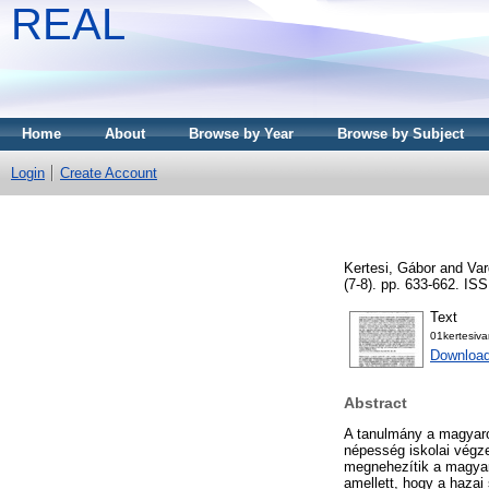
REAL
Home
About
Browse by Year
Browse by Subject
Login
Create Account
Kertesi, Gábor
and
Var
(7-8). pp. 633-662. IS
Text
01kertesiva
Download
Abstract
A tanulmány a magyaror
népesség iskolai végz
megnehezítik a magyar
amellett, hogy a haza