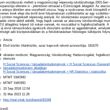
Ilyen osztályozás mellett a magyarországi népesség iskolázottsága 2001-ben 
xpanziója ellenére is - jelentősen elmarad a EUországok átlagától. Az alacs
 aránya döntően arra vezethető vissza, hogy a nyolcvanas évek közepétől m
tvenes évek eleje óta évről évre folyamatosan csökkentette az egy születési 
i szinten megrekedt népesség arányát. Az iskoláztatási expanzió megállt a 
aradás zöme abból adódik, hogy bajok vannak az alacsony iskolázottságú mu
 EU átlagához képest túl sokan vannak, és rosszabbul is foglalkoztathatók. A
 új érvre támaszkodva igyekszik eloszlatni azokat az aggodalmakat, amelyek
tségit adó középiskolákban és a felsőoktatásban fölösleges túlképzés folyn
:
Article
l
Első közlés Utánközlés, azaz kapcsolt rekord azonosítója: 181670
:
d
oktatási rendszer; Magyarország; Iskolázottság; Hatásvizsgálat; foglalkoz
:
elemzés
H Social Sciences / társadalomtudományok > H Social Sciences (General)
:
társadalomtudomány általában
H Social Sciences / társadalomtudományok > HA Statistics / statisztika
:
MTMT SWORD
:
MTMT SWORD
:
10 Sep 2018 12:04
:
31 Mar 2023 11:28
:
http://real.mtak.hu/id/eprint/83348
ired)