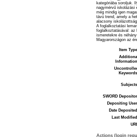
kategóriába soroljuk. 
nagymérvű iskolázási e
még mindig igen magas
távú trend, amely a he
alacsony iskolázottság
A foglalkoztatási lem
foglalkoztatásával: az
ismeretekre és néhány
Magyarországon az éret
Item Type
Additiona
Information
Uncontrolle
Keywords
Subjects
SWORD Depositor
Depositing User
Date Deposited
Last Modified
URI
Actions (login requ