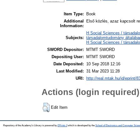
Item Type:
Book
Additional
Első közlés, azaz kapcsolt 
Information:
H Social Sciences / társadal
Subjects:
társadalomtudomány általába
H Social Sciences / társadal
SWORD Depositor:
MTMT SWORD
Depositing User:
MTMT SWORD
Date Deposited:
10 Sep 2018 12:16
Last Modified:
31 Mar 2023 11:28
URI:
http://real.mtak.hu/id/eprint/
Actions (login required)
Edit Item
Repository of the Academy's Library is powered by
EPrints 3
which is developed by the
School of Electronics and Computer Scien