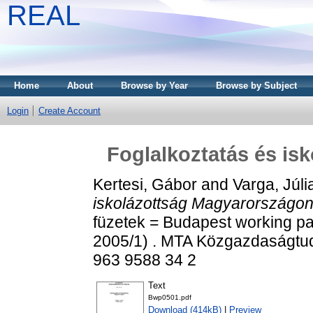
REAL
Home
About
Browse by Year
Browse by Subject
Login
Create Account
Foglalkoztatás és is
Kertesi, Gábor
and
Varga, Júli
iskolázottság Magyarországon
füzetek = Budapest working p
2005/1) . MTA Közgazdaságtud
963 9588 34 2
Text
Bwp0501.pdf
Download (414kB)
|
Preview