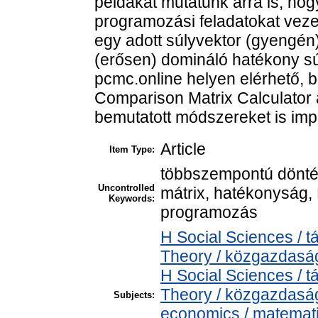
példákat mutatunk arra is, hog
programozási feladatokat veze
egy adott súlyvektor (gyengén
(erősen) domináló hatékony súl
pcmc.online helyen elérhető, 
Comparison Matrix Calculator a
bemutatott módszereket is imp
Article
Item Type:
többszempontú döntés
Uncontrolled
mátrix, hatékonyság, P
Keywords:
programozás
H Social Sciences /
Theory / közgazdas
H Social Sciences /
Theory / közgazdasá
Subjects:
economics / matemat