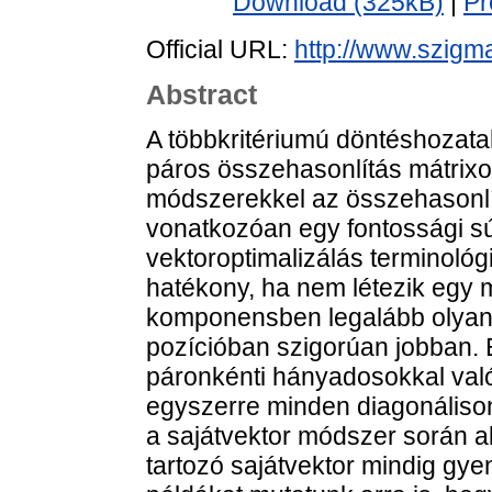
Download (325kB)
|
Pr
Official URL:
http://www.szigma.
Abstract
A többkritériumú döntéshozat
páros összehasonlítás mátrixo
módszerekkel az összehasonlí
vonatkozóan egy fontossági sú
vektoroptimalizálás terminológ
hatékony, ha nem létezik egy 
komponensben legalább olyan j
pozícióban szigorúan jobban. 
páronkénti hányadosokkal való
egyszerre minden diagonálison
a sajátvektor módszer során a
tartozó sajátvektor mindig gy