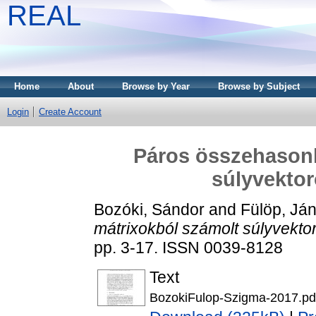
REAL
Home
About
Browse by Year
Browse by Subject
Login
Create Account
Páros összehasonl
súlyvekto
Bozóki, Sándor
and
Fülöp, Já
mátrixokból számolt súlyvekt
pp. 3-17. ISSN 0039-8128
Text
BozokiFulop-Szigma-2017.pd