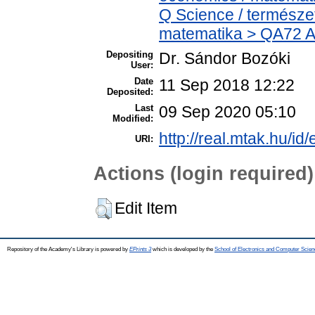
Q Science / termész
matematika > QA72 Al
Depositing
Dr. Sándor Bozóki
User:
Date
11 Sep 2018 12:22
Deposited:
Last
09 Sep 2020 05:10
Modified:
http://real.mtak.hu/id
URI:
Actions (login required)
Edit Item
Repository of the Academy's Library is powered by
EPrints 3
which is developed by the
School of Electronics and Computer Scien