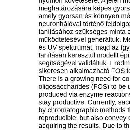
nyomon követésére. A jelen m
meghatározására képes gyorsm
amely gyorsan és könnyen mé
neuronhálóval történő feldolg
tanításához szükséges minta 
működtetésével generáltuk. Mé
és UV spektrumát, majd az így
tanításán keresztül modellt épí
segítségével validáltuk. Eredm
sikeresen alkalmazható FOS t
There is a growing need for co
oligosaccharides (FOS) to be 
produced via enzyme reactions,
stay productive. Currently, sac
by chromatographic methods t
reproducible, but also convey 
acquiring the results. Due to t