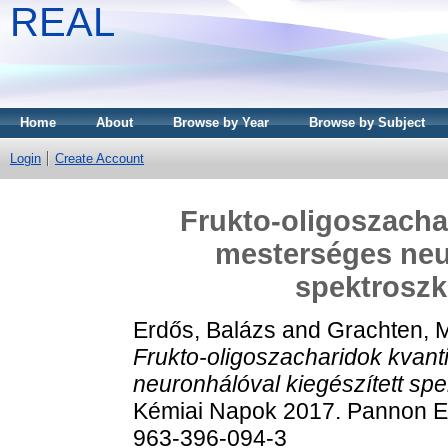
REAL
Home
About
Browse by Year
Browse by Subject
Login
Create Account
Frukto-oligoszachar
mesterséges neur
spektroszk
Erdős, Balázs
and
Grachten, 
Frukto-oligoszacharidok kvanti
neuronhálóval kiegészített sp
Kémiai Napok 2017. Pannon E
963-396-094-3