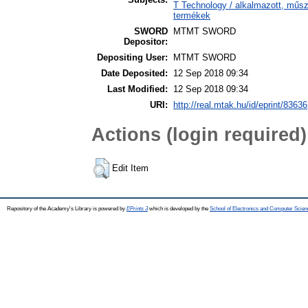
T Technology / alkalmazott, műsz
termékek
SWORD
MTMT SWORD
Depositor:
Depositing User:
MTMT SWORD
Date Deposited:
12 Sep 2018 09:34
Last Modified:
12 Sep 2018 09:34
URI:
http://real.mtak.hu/id/eprint/83636
Actions (login required)
Edit Item
Repository of the Academy's Library is powered by
EPrints 3
which is developed by the
School of Electronics and Computer Scien