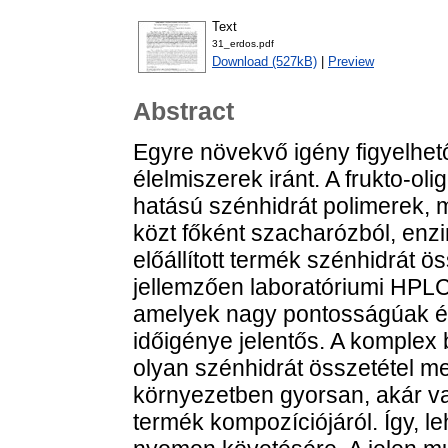
Text
31_erdos.pdf
Download (527kB)
|
Preview
Abstract
Egyre növekvő igény figyelhet
élelmiszerek iránt. A frukto-o
hatású szénhidrát polimerek, m
közt főként szacharózból, enzi
előállított termék szénhidrát 
jellemzően laboratóriumi HPL
amelyek nagy pontosságúak és
időigénye jelentős. A komplex 
olyan szénhidrát összetétel m
környezetben gyorsan, akár val
termék kompozíciójáról. Így, le