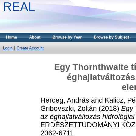
REAL
Home
About
Browse by Year
Browse by Subject
Login
Create Account
Egy Thornthwaite t
éghajlatváltozás
el
Herceg, András
and
Kalicz, Pé
Gribovszki, Zoltán
(2018)
Egy 
az éghajlatváltozás hidrológi
ERDÉSZETTUDOMÁNYI KÖZLEM
2062-6711