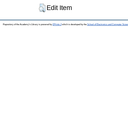
Edit Item
Repository of the Academy's Library is powered by
EPrints 3
which is developed by the
School of Electronics and Computer Scien