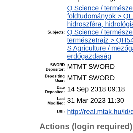
Q Science / termész
földtudományok > QE
hidroszféra, hidrológi
Q Science / természe
Subjects:
természetrajz > QH54
S Agriculture / mező
erdőgazdaság
SWORD
MTMT SWORD
Depositor:
Depositing
MTMT SWORD
User:
Date
14 Sep 2018 09:18
Deposited:
Last
31 Mar 2023 11:30
Modified:
http://real.mtak.hu/id
URI:
Actions (login required)