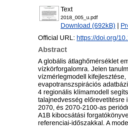
Text
2018_005_u.pdf
Download (692kB)
|
Pr
Official URL:
https://doi.org/1
Abstract
A globális átlaghőmérséklet e
vízkörforgalomra. Jelen tanulm
vízmérlegmodell kifejlesztése, 
evapotranszspirációs adatbázis
4 regionális klímamodell segít
talajnedvesség előrevetítésre 
2070, és 2070-2100-as periód
A1B kibocsátási forgatókönyv
referenciai-időszakkal. A mode