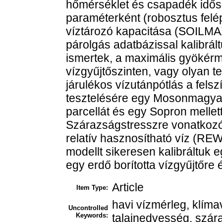
hőmérséklet és csapadék idős
paraméterként (robosztus felépí
víztározó kapacitása (SOILMAX
párolgás adatbázissal kalibrált
ismertek, a maximális gyökérm
vízgyűjtőszinten, vagy olyan t
járulékos vízutánpótlás a felszí
tesztelésére egy Mosonmagyaró
parcellát és egy Sopron mellett
Szárazságstresszre vonatkozó
relatív hasznosítható víz (REW)
modellt sikeresen kalibráltuk 
egy erdő borította vízgyűjtőr
Article
Item Type:
havi vízmérleg, klíma
Uncontrolled
Keywords:
talajnedvesség, szára