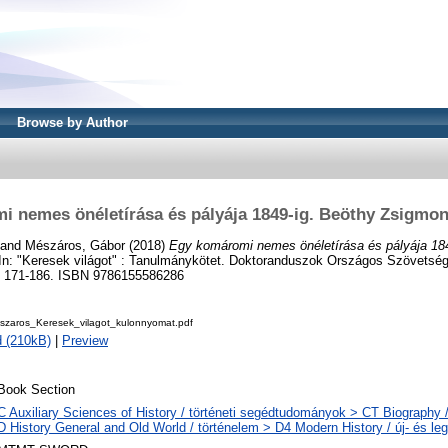
Browse by Author
 nemes önéletírása és pályája 1849-ig. Beöthy Zsigmo
and
Mészáros, Gábor
(2018)
Egy komáromi nemes önéletírása és pályája 184
In: "Keresek világot" : Tanulmánykötet. Doktoranduszok Országos Szövetsé
p. 171-186. ISBN 9786155586286
zaros_Keresek_vilagot_kulonnyomat.pdf
 (210kB)
|
Preview
Book Section
C Auxiliary Sciences of History / történeti segédtudományok > CT Biography /
D History General and Old World / történelem > D4 Modern History / új- és leg