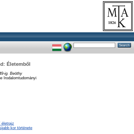
nd: Életemből
9-ig. Beöthy
ge Irodalomtudományi
 életrajz
újabb kor története