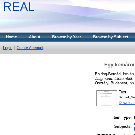
REAL
Home
About
Browse by Year
Browse by Subject
Login
Create Account
Egy komáromi
Boldog-Bernád, István
Zsigmond: Életemből.
Osztály, Budapest, p
Text
Bernad_Mes
Download
Item Type:
Subjects: