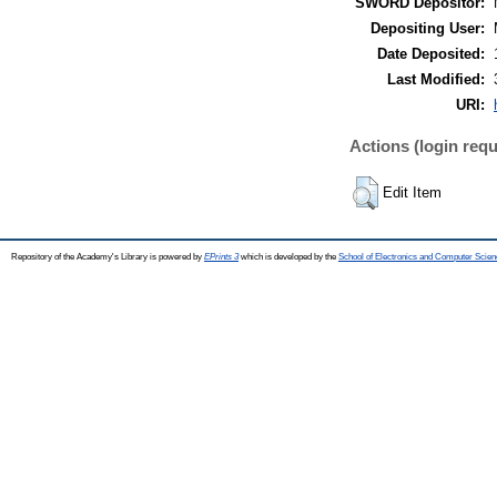
SWORD Depositor:
Depositing User:
Date Deposited:
Last Modified:
URI:
Actions (login requ
Edit Item
Repository of the Academy's Library is powered by
EPrints 3
which is developed by the
School of Electronics and Computer Scien