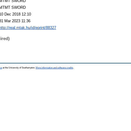
MTMT SWORD
MTMT SWORD
10 Dec 2018 12:10
31 Mar 2023 11:36
http://real.mtak.hu/id/eprint/88327
ired)
ce
at the University of Southampton.
More information and software credits
.