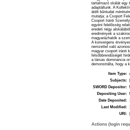
tartalmazó skálát egy 
adaptáltunk. A Kollekt
átélt bűntudat mérésér
mutatja; a Csoport Fel
Csoport Iránti Személye
egyéni felelősség rela
eredeti négy alskálábó
eredmények a szakiro
magyarázhatók a szemé
A konvergens érvényes
nemzettel való azonosu
magyar csoport iránti k
felsőbbrendűségét hirde
a társas dominancia or
demonstrálta, hogy a k
Item Type:
Subjects:
SWORD Depositor:
Depositing User:
Date Deposited:
Last Modified:
URI:
Actions (login requ