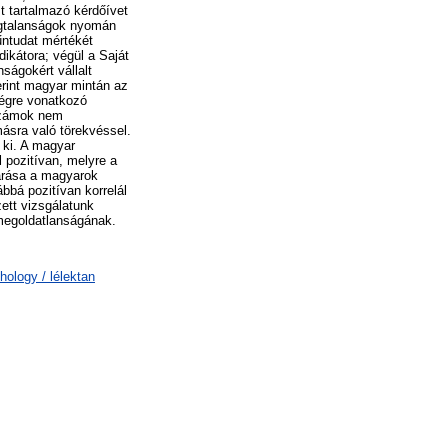
st tartalmazó kérdőívet
ságtalanságok nyomán
bűntudat mértékét
ikátora; végül a Saját
ságokért vállalt
erint magyar mintán az
ségre vonatkozó
számok nem
ásra való törekvéssel.
 ki. A magyar
l pozitívan, melyre a
lvárása a magyarok
ábbá pozitívan korrelál
ett vizsgálatunk
 megoldatlanságának.
hology / lélektan