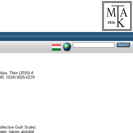
ólya, Tibor
(2016)
A
445. ISSN 0025-0279
llective Guilt Scale)
deti, három alskálát