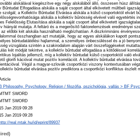
további alskálával kiegészítve egy négy alskálából álló, összesen húsz állítá
ív Bűntudat Elfogadása alskála a saját csoport által elkövetett múltbeli igaz
e szolgál; a Kollektív Bűntudat Elvárása alskála a külső csoportoktól elvárt 
elősségrevonhatósága alskála a kollektív bűnösség elvével való egyetértés ind
s Felelősség Elutasítása alskála a saját csoport által elkövetett igazságtalan
tív hiányát mutatja. A feltáró és a megerősítő faktorelemzések eredményei sz
l az előbbi két alskála használható megbízhatóan. A diszkrimináns érvényes
dalommal összhangban azt mutatják, hogy az egyes alskálákon kapott pont
lyes bűntudatátélési hajlammal, a személyes önbecsüléssel és a jó benyom
ség vizsgálata szintén a szakirodalom alapján várt összefüggéseket mutatta
lás két módját tekintve, a kollektív bűntudat elfogadása a kötődéssel korrelá
ritikus lojalitás jellemző, míg a kollektív bűntudat külső csoportoktól való e
tő glorifi kációval mutat pozitív korrelációt. A kollektív bűntudat elvárása tov
ientációval. Végül a magyar-szlovák csoportközi viszony kontextusában végz
ollektív bűntudat elvárása pozitív prediktora a csoportközi konfliktus észlelt
Article
B Philosophy. Psychology. Religion / filozófia, pszichológia, vallás > BF Psyc
MTMT SWORD
MTMT SWORD
15 Jan 2019 09:28
15 Jan 2019 09:28
http://real.mtak.hu/id/eprint/89937
ired)