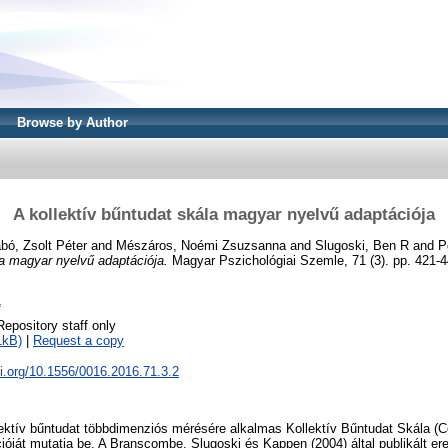
Browse by Author
A kollektív bűntudat skála magyar nyelvű adaptációja
bó, Zsolt Péter
and
Mészáros, Noémi Zsuzsanna
and
Slugoski, Ben R
and
P
la magyar nyelvű adaptációja.
Magyar Pszichológiai Szemle, 71 (3). pp. 421-
f
Repository staff only
1kB)
|
Request a copy
oi.org/10.1556/0016.2016.71.3.2
ektív bűntudat többdimenziós mérésére alkalmas Kollektív Bűntudat Skála (Co
óját mutatja be. A Branscombe, Slugoski és Kappen (2004) által publikált ere