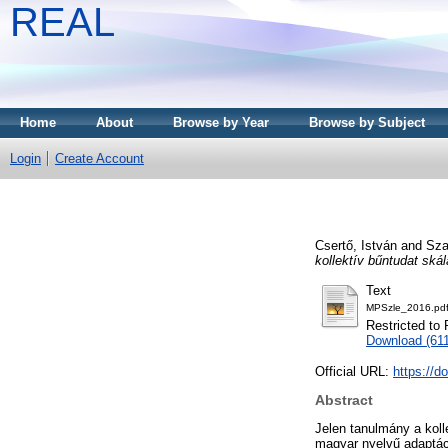
REAL
Home
About
Browse by Year
Browse by Subject
Login
Create Account
Csertő, István
and
Sza
kollektív bűntudat ská
Text
MPSzle_2016.pd
Restricted to 
Download (61
Official URL:
https://d
Abstract
Jelen tanulmány a koll
magyar nyelvű adaptáci