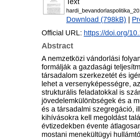
Text
hardi_bevandorlaspolitika_20
Download (798kB)
|
Pr
Official URL:
https://doi.org/1
Abstract
A nemzetközi vándorlási folyam
formálják a gazdasági teljesít
társadalom szerkezetét és igén
lehet a versenyképességre, azo
strukturális feladatokkal is sz
jövedelemkülönbségek és a mun
és a társadalmi szegregáció, ill
kihívásokra kell megoldást talá
évtizedekben évente átlagosan
mostani menekültügyi hullámtól