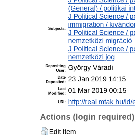
(General) / politikai
J Political Science / 
immigration / kivándo
Subjects:
J Political Science / p
nemzetközi migráció
J Political Science / p
nemzetközi jog
Depositing
György Váradi
User:
Date
23 Jan 2019 14:15
Deposited:
Last
01 Mar 2019 00:15
Modified:
http://real.mtak.hu/id
URI:
Actions (login required)
Edit Item