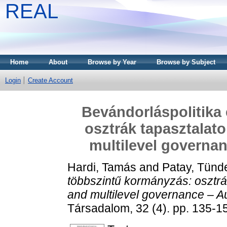
REAL
Home
About
Browse by Year
Browse by Subject
Login
Create Account
Bevándorláspolitika
osztrák tapasztalato
multilevel governan
Hardi, Tamás
and
Patay, Tünd
többszintű kormányzás: osztrák
and multilevel governance – A
Társadalom, 32 (4). pp. 135-