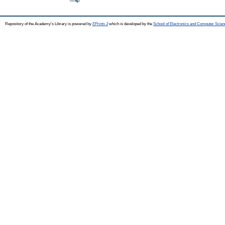
Repository of the Academy's Library is powered by
EPrints 3
which is developed by the
School of Electronics and Computer Scien