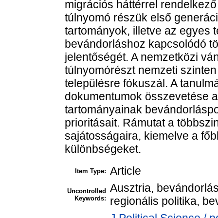
migrációs háttérrel rendelkező
túlnyomó részük első generáci
tartományok, illetve az egyes 
bevándorláshoz kapcsolódó tö
jelentőségét. A nemzetközi vá
túlnyomórészt nemzeti szinten 
településre fókuszál. A tanulm
dokumentumok összevetése ala
tartományainak bevándorláspolit
prioritásait. Rámutat a többszi
sajátosságaira, kiemelve a főb
különbségeket.
Article
Item Type:
Ausztria, bevándorlás,
Uncontrolled
Keywords:
regionális politika, b
J Political Science / po