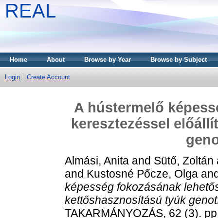
REAL
Home
About
Browse by Year
Browse by Subject
Login
Create Account
A hústermelő képess
keresztezéssel előáll
geno
Almási, Anita
and
Sütő, Zoltán
and
Kustosné Pőcze, Olga
an
képesség fokozásának lehetősé
kettőshasznosítású tyúk genot
TAKARMÁNYOZÁS, 62 (3). pp.