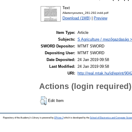
Text
Allattenyesztes_281-292.indd.pdf
Download (1MB)
|
Preview
Item Type:
Article
Subjects:
S Agriculture / mezőgazdaság >
SWORD Depositor:
MTMT SWORD
Depositing User:
MTMT SWORD
Date Deposited:
24 Jan 2019 09:58
Last Modified:
24 Jan 2019 09:58
URI:
http://real.mtak.hu/id/eprint/904
Actions (login required)
Edit Item
Repository of the Academy's Library is powered by
EPrints 3
which is developed by the
School of Electronics and Computer Scien