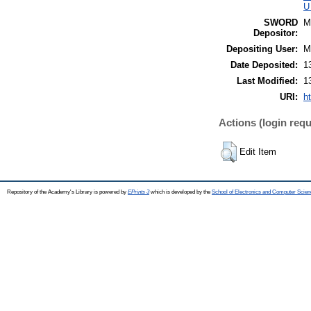
U
SWORD
M
Depositor:
Depositing User:
M
Date Deposited:
1
Last Modified:
1
URI:
h
Actions (login requ
Edit Item
Repository of the Academy's Library is powered by
EPrints 3
which is developed by the
School of Electronics and Computer Scien