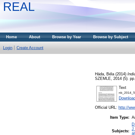
REAL
Home
About
Browse by Year
Browse by Subject
Login
Create Account
Háda, Béla
(2014)
Indi
SZEMLE, 2014 (5). pp
Text
nb_2014_5
Download
Official URL:
http://w
Item Type:
Ar
D
J 
Subjects:
á