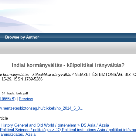
Browse by Author
Indiai kormányváltás - külpolitikai irányváltás?
ai kormányváltás - külpolitikai irányváltás?
NEMZET ÉS BIZTONSÁG: BIZTO
. 15-29. ISSN 1789-5286
_04_hada_bela.pdf
 (665kB)
|
Preview
ww.nemzetesbiztonsag.hu/cikkek/nb_2014_5_0...
ticle
 History General and Old World / történelem > DS Asia / Ázsia
Political Science / politológia > JQ Political institutions Asia / politikai intéz
llamigazgatás, Ázsia