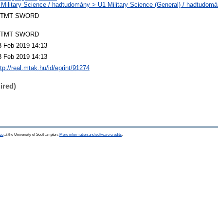
 Military Science / hadtudomány > U1 Military Science (General) / hadtudomá
TMT SWORD
TMT SWORD
3 Feb 2019 14:13
3 Feb 2019 14:13
ttp://real.mtak.hu/id/eprint/91274
ired)
ce
at the University of Southampton.
More information and software credits
.