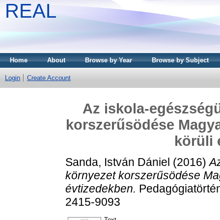
REAL
Home
About
Browse by Year
Browse by Subject
Login
Create Account
Az iskola-egészségü
korszerűsödése Magya
körüli
Sanda, István Dániel
(2016)
Az
környezet korszerűsödése Mag
évtizedekben.
Pedagógiatörténe
2415-9093
Text