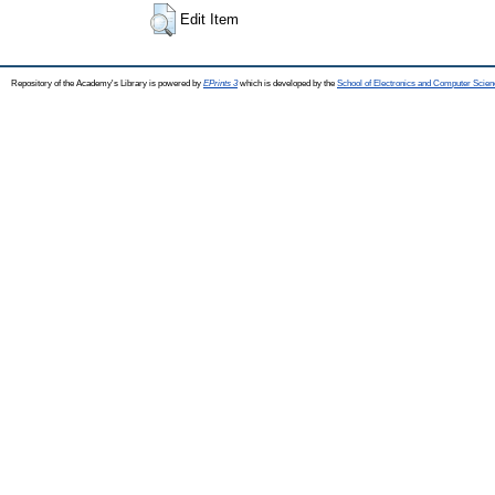
Edit Item
Repository of the Academy's Library is powered by
EPrints 3
which is developed by the
School of Electronics and Computer Scien