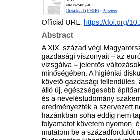
60-119-2-PB.pdf
Download (193kB)
|
Preview
Official URL:
https://doi.org/
Abstract
A XIX. század végi Magyarorszá
gazdasági viszonyait – az eu
vizsgálva – jelentős változáso
minőségében. A higiéniai disk
követő gazdasági fellendülés,
álló új, egészségesebb építőa
és a neveléstudomány szakemb
eredményezték a szervezett n
hazánkban soha eddig nem tapa
folyamatot követem nyomon, és
mutatom be a századfordulót me