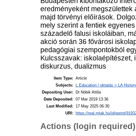
Budapesten kibontakozó interd
eredményeként megszülettek az 
majd törvényi előírások. Dolg
mely szerint a fentiek egyene
századelő falusi iskoláiban, m
akció során 36 fővárosi iskola
pedagógiai szempontokból egya
Kulcsszavak: iskolaépítészet, 
diskurzus, dualizmus
Item Type:
Article
Subjects:
L Education / oktatás > LA History
Depositing User:
Dr Nóbik Attila
Date Deposited:
07 Mar 2019 13:36
Last Modified:
17 May 2025 06:30
URI:
https://real.mtak.hu/id/eprint/9193
Actions (login required)