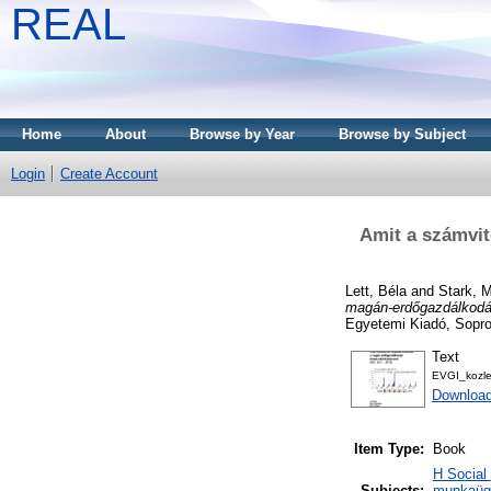
REAL
Home
About
Browse by Year
Browse by Subject
Login
Create Account
Amit a számvit
Lett, Béla
and
Stark, 
magán-erdőgazdálkodás
Egyetemi Kiadó, Sopron
Text
EVGI_kozle
Downloa
Item Type:
Book
H Social
Subjects:
munkaügy