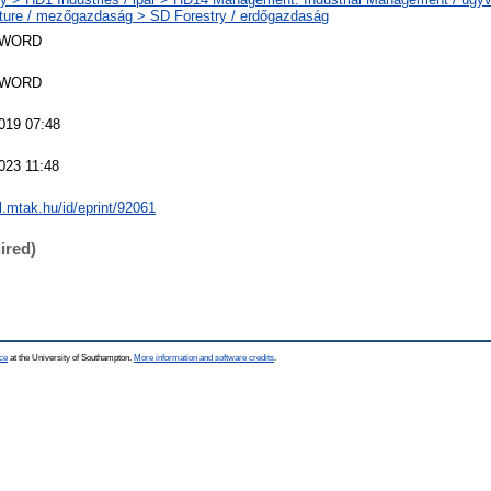
lture / mezőgazdaság > SD Forestry / erdőgazdaság
SWORD
SWORD
019 07:48
023 11:48
al.mtak.hu/id/eprint/92061
ired)
ce
at the University of Southampton.
More information and software credits
.