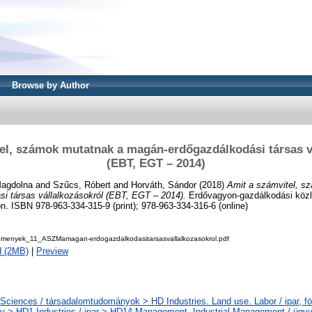
Browse by Author
el, számok mutatnak a magán-erdőgazdálkodási társas v
(EBT, EGT – 2014)
Magdolna
and
Szűcs, Róbert
and
Horváth, Sándor
(2018)
Amit a számvitel, s
i társas vállalkozásokról (EBT, EGT – 2014).
Erdővagyon-gazdálkodási közl
. ISBN 978-963-334-315-9 (print); 978-963-334-316-6 (online)
menyek_11_ASZMamagan-erdogazdalkodasitarsasvallalkozasokrol.pdf
d (2MB)
|
Preview
 Sciences / társadalomtudományok > HD Industries. Land use. Labor / ipar, fö
 > HD1 Industries / ipar > HD14 Management. Industrial Management / ügyvi