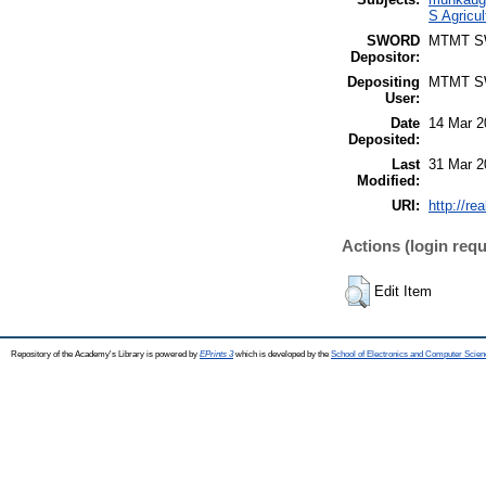
S Agricu
SWORD
MTMT 
Depositor:
Depositing
MTMT 
User:
Date
14 Mar 2
Deposited:
Last
31 Mar 2
Modified:
URI:
http://re
Actions (login requ
Edit Item
Repository of the Academy's Library is powered by
EPrints 3
which is developed by the
School of Electronics and Computer Scien