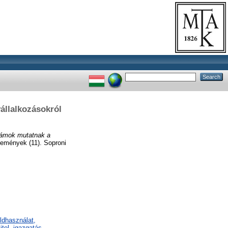
állalkozásokról
zámok mutatnak a
emények (11). Soproni
ldhasználat,
tel, igazgatás