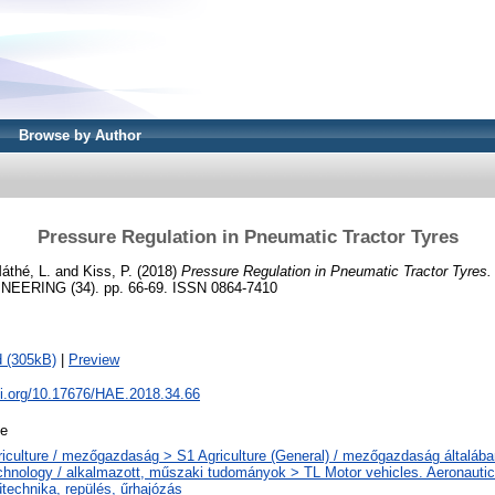
Browse by Author
Pressure Regulation in Pneumatic Tractor Tyres
áthé, L.
and
Kiss, P.
(2018)
Pressure Regulation in Pneumatic Tractor Tyres.
ERING (34). pp. 66-69. ISSN 0864-7410
 (305kB)
|
Preview
oi.org/10.17676/HAE.2018.34.66
le
riculture / mezőgazdaság > S1 Agriculture (General) / mezőgazdaság általába
chnology / alkalmazott, műszaki tudományok > TL Motor vehicles. Aeronautics
technika, repülés, űrhajózás