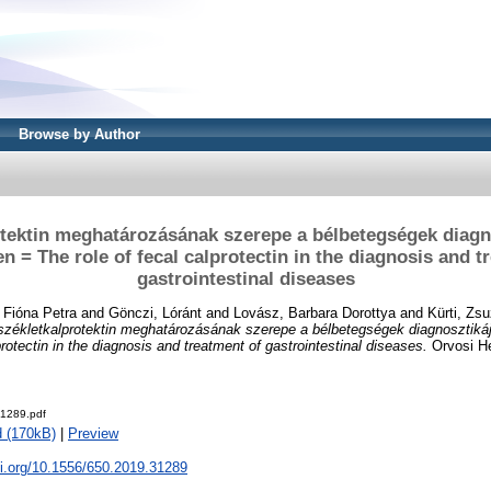
Browse by Author
otektin meghatározásának szerepe a bélbetegségek diagn
n = The role of fecal calprotectin in the diagnosis and t
gastrointestinal diseases
 Fióna Petra
and
Gönczi, Lóránt
and
Lovász, Barbara Dorottya
and
Kürti, Zs
székletkalprotektin meghatározásának szerepe a bélbetegségek diagnosztik
protectin in the diagnosis and treatment of gastrointestinal diseases.
Orvosi Het
1289.pdf
 (170kB)
|
Preview
oi.org/10.1556/650.2019.31289