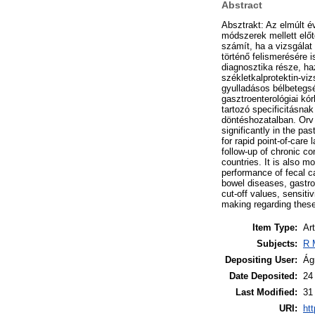
Abstract
Absztrakt: Az elmúlt é
módszerek mellett előt
számít, ha a vizsgálat
történő felismerésére 
diagnosztika része, h
székletkalprotektin-vi
gyulladásos bélbetegsé
gasztroenterológiai k
tartozó specificitásna
döntéshozatalban. Orv 
significantly in the p
for rapid point-of-care
follow-up of chronic co
countries. It is also 
performance of fecal ca
bowel diseases, gastroi
cut-off values, sensitiv
making regarding these
Item Type:
Art
Subjects:
R 
Depositing User:
Ág
Date Deposited:
24
Last Modified:
31
URI:
htt