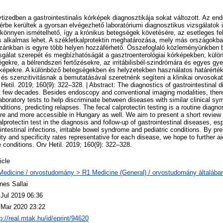
vtizedben a gastrointestinalis kórképek diagnosztikája sokat változott. Az e
érbe kerültek a gyorsan elvégezhető laboratóriumi diagnosztikus vizsgálatok 
 könnyen ismételhető, így a krónikus betegségek követésére, az esetleges fe
is alkalmas lehet. A székletkalprotektin meghatározása, mely más országokb
azánkban is egyre több helyen hozzáférhető. Összefoglaló közleményünkben 
zsgálat szerepét és megbízhatóságát a gasztroenterológiai kórképekben, különö
gekre, a bélrendszeri fertőzésekre, az irritábilisbél-szindrómára és egyes gy
órképekre. A különböző betegségekben és helyzetekben használatos határért
k és szenzitivitásnak a bemutatásával szeretnénk segíteni a klinikai orvosoka
Hetil. 2019; 160(9): 322–328. | Abstract: The diagnostics of gastrointestinal
ast few decades. Besides endoscopy and conventional imaging modalities, there
 laboratory tests to help discriminate between diseases with similar clinical s
nditions, predicting relapses. The fecal calprotectin testing is a routine diagno
more and more accessible in Hungary as well. We aim to present a short review 
lprotectin test in the diagnosis and follow-up of gastrointestinal diseases, es
ntestinal infections, irritable bowel syndrome and pediatric conditions. By pre
ity and specificity rates representative for each disease, we hope to further ai
 conditions. Orv Hetil. 2019; 160(9): 322–328.
icle
Medicine / orvostudomány > R1 Medicine (General) / orvostudomány általába
nes Sallai
 Jul 2019 06:36
 Mar 2020 23:22
p://real.mtak.hu/id/eprint/94620