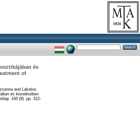
osztikájában és
reatment of
uzsanna
and
Lakatos,
ájában és kezelésében
ilap, 160 (9). pp. 322-