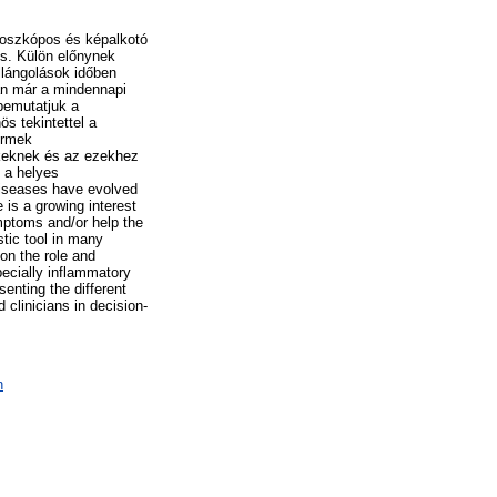
ndoszkópos és képalkotó
is. Külön előnynek
llángolások időben
an már a mindennapi
bemutatjuk a
s tekintettel a
ermek
ékeknek és az ezekhez
t a helyes
 diseases have evolved
 is a growing interest
ymptoms and/or help the
stic tool in many
on the role and
pecially inflammatory
senting the different
d clinicians in decision-
n