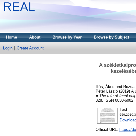
REAL
Home
About
Browse by Year
Browse by Subject
Login
Create Account
A székletkalpr
kezelésébe
Iliás, Ákos
and
Rózsa,
Péter László
(2019)
A 
= The role of fecal cal
328. ISSN 0030-6002
Text
650.2019.3
Download
Official URL:
https://d