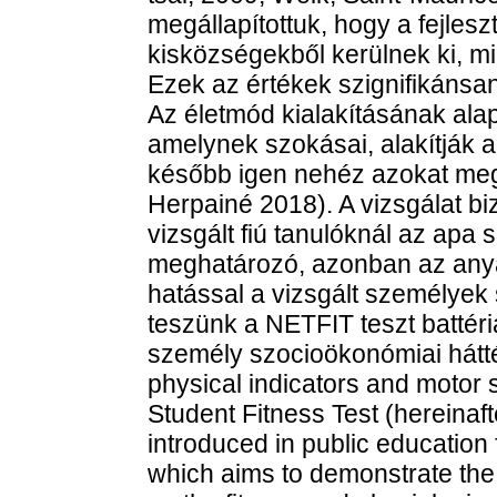
megállapítottuk, hogy a fejlesz
kisközségekből kerülnek ki, mi
Ezek az értékek szignifikánsan
Az életmód kialakításának alap
amelynek szokásai, alakítják 
később igen nehéz azokat megvá
Herpainé 2018). A vizsgálat bi
vizsgált fiú tanulóknál az apa
meghatározó, azonban az anya
hatással a vizsgált személyek 
teszünk a NETFIT teszt battériá
személy szocioökonómiai hátté
physical indicators and motor s
Student Fitness Test (hereinaf
introduced in public education
which aims to demonstrate the 