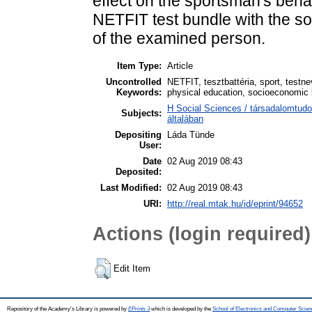
effect on the sportsman's beha
NETFIT test bundle with the 
of the examined person.
Item Type:
Article
Uncontrolled
NETFIT, tesztbattéria, sport, testne
Keywords:
physical education, socioeconomic 
H Social Sciences / társadalomtud
Subjects:
általában
Depositing
Láda Tünde
User:
Date
02 Aug 2019 08:43
Deposited:
Last Modified:
02 Aug 2019 08:43
URI:
http://real.mtak.hu/id/eprint/94652
Actions (login required)
Edit Item
Repository of the Academy's Library is powered by
EPrints 3
which is developed by the
School of Electronics and Computer Scien