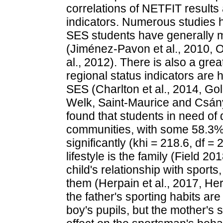
correlations of NETFIT resul
indicators. Numerous studies 
SES students have generally mo
(Jiménez-Pavon et al., 2010, O
al., 2012). There is also a grea
regional status indicators are 
SES (Charlton et al., 2014, Goll
Welk, Saint-Maurice and Csány
found that students in need o
communities, with some 58.3% 
significantly (khi = 218.6, df = 
lifestyle is the family (Field 2
child's relationship with sports, 
them (Herpain et al., 2017, H
the father's sporting habits ar
boy's pupils, but the mother's