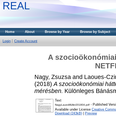
REAL
Home
About
Browse by Year
Browse by Subject
Login
Create Account
A szocioökonómiai 
NETF
Nagy, Zsuzsa
and
Laoues-Czi
(2018)
A szocioökonómiai hát
mérésben.
Különleges Bánásmó
Text
- Published Vers
NagyLauesMüller201804.pdf
Available under License
Creative Commo
Download (243kB)
|
Preview