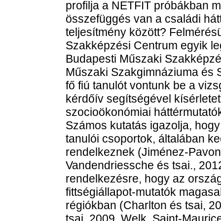
profilja a NETFIT próbákban m
összefüggés van a családi hát
teljesítmény között? Felmérés
Szakképzési Centrum egyik le
Budapesti Műszaki Szakképzés
Műszaki Szakgimnáziuma és S
fő fiú tanulót vontunk be a viz
kérdőív segítségével kísérlet
szocioökonómiai háttérmutatók
Számos kutatás igazolja, hog
tanulói csoportok, általában k
rendelkeznek (Jiménez-Pavon é
Vandendriessche és tsai., 2012
rendelkezésre, hogy az országo
fittségiállapot-mutatók maga
régiókban (Charlton és tsai, 20
tsai, 2009, Welk, Saint-Mauric