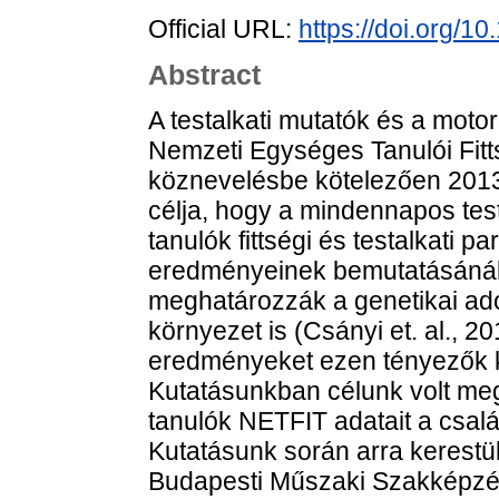
Official URL:
https://doi.org/1
Abstract
A testalkati mutatók és a mot
Nemzeti Egységes Tanulói Fitt
köznevelésbe kötelezően 2013
célja, hogy a mindennapos test
tanulók fittségi és testalkati 
eredményeinek bemutatásánál az
meghatározzák a genetikai adot
környezet is (Csányi et. al., 2
eredményeket ezen tényezők k
Kutatásunkban célunk volt meg
tanulók NETFIT adatait a csalá
Kutatásunk során arra kerestü
Budapesti Műszaki Szakképzési