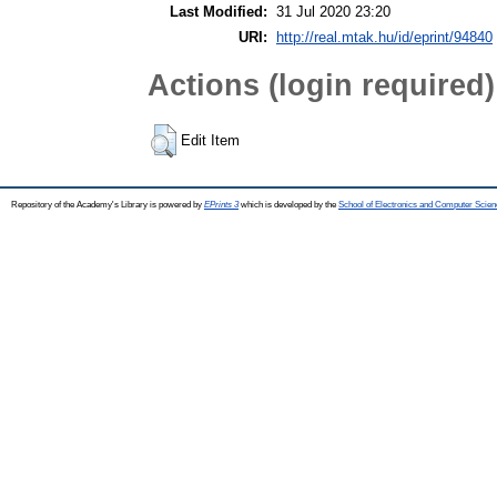
Last Modified:
31 Jul 2020 23:20
URI:
http://real.mtak.hu/id/eprint/94840
Actions (login required)
Edit Item
Repository of the Academy's Library is powered by
EPrints 3
which is developed by the
School of Electronics and Computer Scien