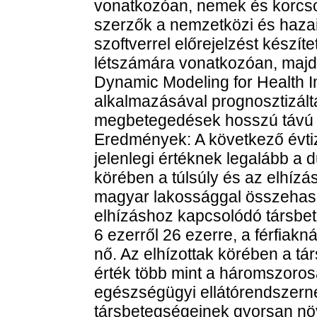
vonatkozóan, nemek és korcso
szerzők a nemzetközi és hazai
szoftverrel előrejelzést készít
létszámára vonatkozóan, majd 
Dynamic Modeling for Health 
alkalmazásával prognosztizált
megbetegedések hosszú távú in
Eredmények: A következő évt
jelenlegi értéknek legalább a
körében a túlsúly és az elhízá
magyar lakossággal összehaso
elhízáshoz kapcsolódó társbe
6 ezerről 26 ezerre, a férfiakn
nő. Az elhízottak körében a tá
érték több mint a háromszoros
egészségügyi ellátórendszernek
társbetegségeinek gyorsan nö