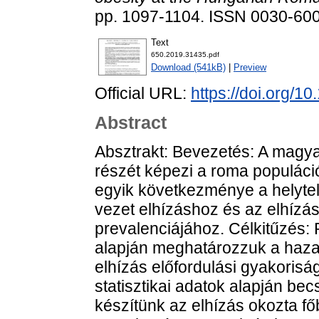
pp. 1097-1104. ISSN 0030-60
Text
650.2019.31435.pdf
Download (541kB)
|
Preview
Official URL:
https://doi.org/
Abstract
Absztrakt: Bevezetés: A magy
részét képezi a roma populác
egyik következménye a helyte
vezet elhízáshoz és az elhíz
prevalenciájához. Célkitűzés: 
alapján meghatározzuk a haza
elhízás előfordulási gyakoriság
statisztikai adatok alapján be
készítünk az elhízás okozta 