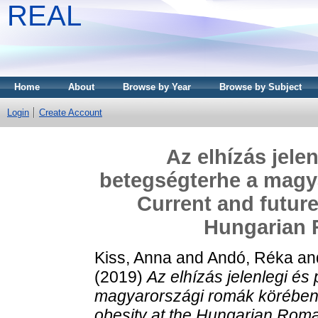
REAL
Home
About
Browse by Year
Browse by Subject
Login
Create Account
Az elhízás jele
betegségterhe a magya
Current and future
Hungarian 
Kiss, Anna
and
Andó, Réka
an
(2019)
Az elhízás jelenlegi és
magyarországi romák körében I
obesity at the Hungarian Roma 