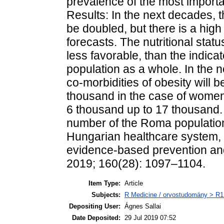
prevalence of the most importan
Results: In the next decades, 
be doubled, but there is a high 
forecasts. The nutritional stat
less favorable, than the indica
population as a whole. In the n
co-morbidities of obesity will 
thousand in the case of women,
6 thousand up to 17 thousand.
number of the Roma population 
Hungarian healthcare system, 
evidence-based prevention and
2019; 160(28): 1097–1104.
Item Type:
Article
Subjects:
R Medicine / orvostudomány > R1 
Depositing User:
Ágnes Sallai
Date Deposited:
29 Jul 2019 07:52