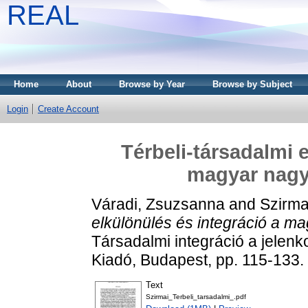
REAL
Home
About
Browse by Year
Browse by Subject
Login
Create Account
Térbeli-társadalmi 
magyar nagy
Váradi, Zsuzsanna
and
Szirmai
elkülönülés és integráció a m
Társadalmi integráció a jele
Kiadó, Budapest, pp. 115-13
Text
Szirmai_Terbeli_tarsadalmi_.pdf