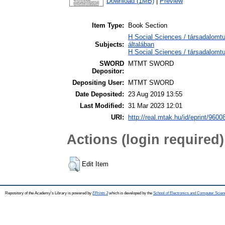
Download (1MB)
|
Preview
Item Type:
Book Section
H Social Sciences / társadalom
Subjects:
általában
H Social Sciences / társadalomtu
SWORD
MTMT SWORD
Depositor:
Depositing User:
MTMT SWORD
Date Deposited:
23 Aug 2019 13:55
Last Modified:
31 Mar 2023 12:01
URI:
http://real.mtak.hu/id/eprint/9600
Actions (login required)
Edit Item
Repository of the Academy's Library is powered by
EPrints 3
which is developed by the
School of Electronics and Computer Scien