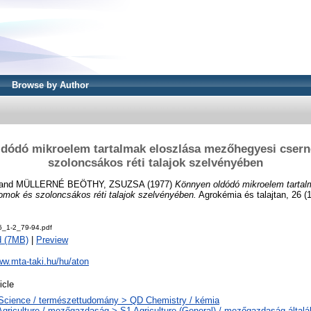
Browse by Author
dódó mikroelem tartalmak eloszlása mezőhegyesi cser
szoloncsákos réti talajok szelvényében
and
MÜLLERNÉ BEÖTHY, ZSUZSA
(1977)
Könnyen oldódó mikroelem tartal
mok és szoloncsákos réti talajok szelvényében.
Agrokémia és talajtan, 26 (1
_1-2_79-94.pdf
d (7MB)
|
Preview
ww.mta-taki.hu/hu/aton
icle
Science / természettudomány > QD Chemistry / kémia
Agriculture / mezőgazdaság > S1 Agriculture (General) / mezőgazdaság által