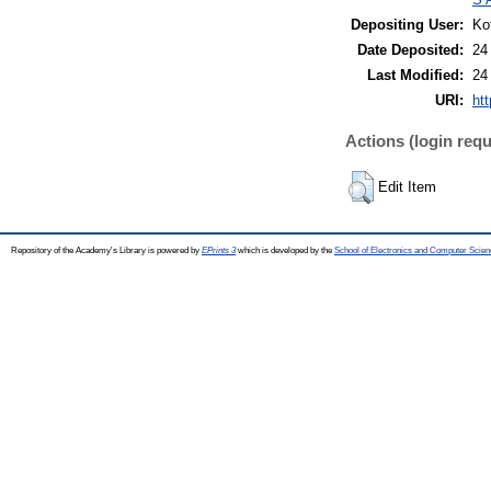
Depositing User:
Ko
Date Deposited:
24
Last Modified:
24
URI:
htt
Actions (login requ
Edit Item
Repository of the Academy's Library is powered by
EPrints 3
which is developed by the
School of Electronics and Computer Scien