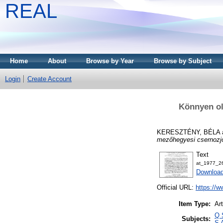
REAL
Home
About
Browse by Year
Browse by Subject
Login
Create Account
Könnyen ol
KERESZTÉNY, BÉLA
mezőhegyesi csernozjo
Text
at_1977_26
Downloa
Official URL:
https://w
Item Type:
Art
Q 
Subjects:
S 