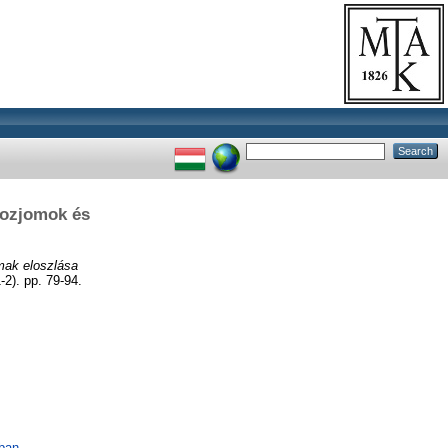
nozjomok és
mak eloszlása
-2). pp. 79-94.
ában