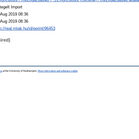
tegelt Import
 Aug 2019 08:36
 Aug 2019 08:36
p://real.mtak.hu/id/eprint/96453
ired)
ce
at the University of Southampton.
More information and software credits
.