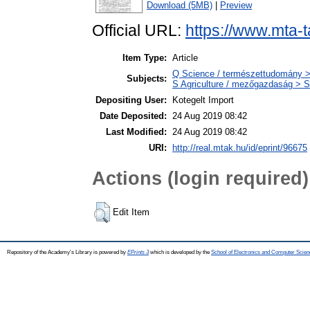
Download (5MB)
|
Preview
Official URL:
https://www.mta-t
Item Type:
Article
Q Science / természettudomány >
Subjects:
S Agriculture / mezőgazdaság > S
Depositing User:
Kotegelt Import
Date Deposited:
24 Aug 2019 08:42
Last Modified:
24 Aug 2019 08:42
URI:
http://real.mtak.hu/id/eprint/96675
Actions (login required)
Edit Item
Repository of the Academy's Library is powered by
EPrints 3
which is developed by the
School of Electronics and Computer Scien