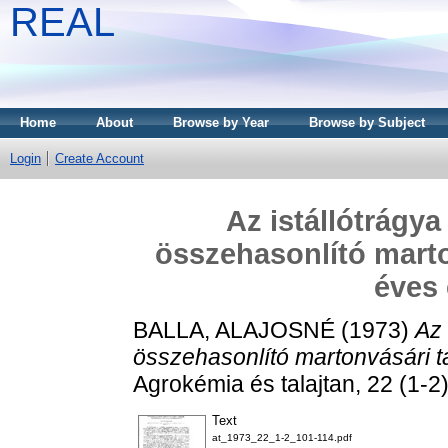
REAL
Home
About
Browse by Year
Browse by Subject
Login
Create Account
Az istállótrágy
összehasonlító marto
éves
BALLA, ALAJOSNÉ
(1973)
Az 
összehasonlító martonvásári t
Agrokémia és talajtan, 22 (1-2)
Text
at_1973_22_1-2_101-114.pdf