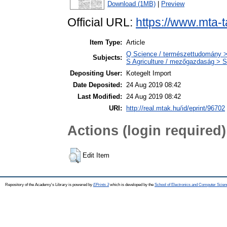
Download (1MB)
|
Preview
Official URL:
https://www.mta-t
Item Type:
Article
Q Science / természettudomány >
Subjects:
S Agriculture / mezőgazdaság > S
Depositing User:
Kotegelt Import
Date Deposited:
24 Aug 2019 08:42
Last Modified:
24 Aug 2019 08:42
URI:
http://real.mtak.hu/id/eprint/96702
Actions (login required)
Edit Item
Repository of the Academy's Library is powered by
EPrints 3
which is developed by the
School of Electronics and Computer Scien