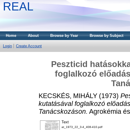
REAL
Home
About
Browse by Year
Browse by Subject
Login
Create Account
Peszticid hatásokka
foglalkozó előadás
Tan
KECSKÉS, MIHÁLY
(1973)
Pes
kutatásával foglalkozó előadá
Tanácskozáson.
Agrokémia és t
Text
at_1973_22_3-4_408-410.pdf