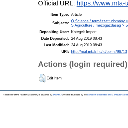
Official URL:
https://www.mta-t
Item Type:
Article
Q Science / természettudomány >
Subjects:
S Agriculture / mezőgazdaság > S
Depositing User:
Kotegelt Import
Date Deposited:
24 Aug 2019 08:43
Last Modified:
24 Aug 2019 08:43
URI:
http://real.mtak.hu/id/eprint/96713
Actions (login required)
Edit Item
Repository of the Academy's Library is powered by
EPrints 3
which is developed by the
School of Electronics and Computer Scien