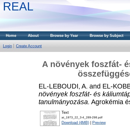
REAL
Home
About
Browse by Year
Browse by Subject
Login
Create Account
A növények foszfát- é
összefüggés
EL-LEBOUDI, A.
and
EL-KOBBI
növények foszfát- és káliumtá
tanulmányozása.
Agrokémia és 
Text
at_1973_22_3-4_289-298.pdf
Download (4MB)
|
Preview