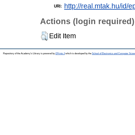
http://real.mtak.hu/id/e
URI:
Actions (login required)
Edit Item
Repository of the Academy's Library is powered by
EPrints 3
which is developed by the
School of Electronics and Computer Scien