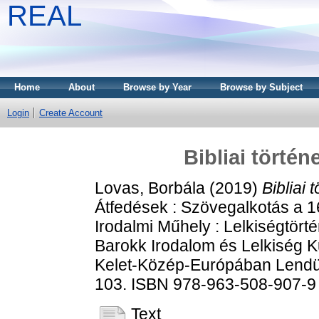
REAL
Home
About
Browse by Year
Browse by Subject
Login
Create Account
Bibliai törté
Lovas, Borbála
(2019)
Bibliai
Átfedések : Szövegalkotás a 
Irodalmi Műhely : Lelkiségtör
Barokk Irodalom és Lelkiség
Kelet-Közép-Európában Lendül
103. ISBN 978-963-508-907-9
Text