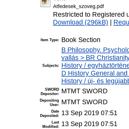
Atfedesek_szoveg.pdf
Restricted to Registered 
Download (296kB)
|
Requ
Book Section
Item Type:
B Philosophy. Psycholog
vallás > BR Christiani
History / egyháztörténe
Subjects:
D History General and
History / új- és legújab
SWORD
MTMT SWORD
Depositor:
Depositing
MTMT SWORD
User:
Date
13 Sep 2019 07:51
Deposited:
Last
13 Sep 2019 07:51
Modified: