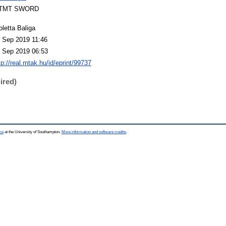
TMT SWORD
oletta Baliga
 Sep 2019 11:46
 Sep 2019 06:53
tp://real.mtak.hu/id/eprint/99737
ired)
ce
at the University of Southampton.
More information and software credits
.