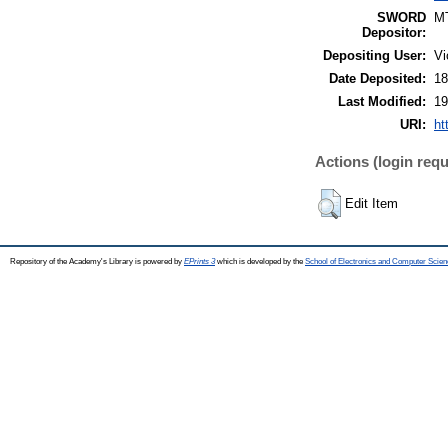
SWORD
M
Depositor:
Depositing User:
Vi
Date Deposited:
18
Last Modified:
19
URI:
ht
Actions (login requ
Edit Item
Repository of the Academy's Library is powered by
EPrints 3
which is developed by the
School of Electronics and Computer Scien