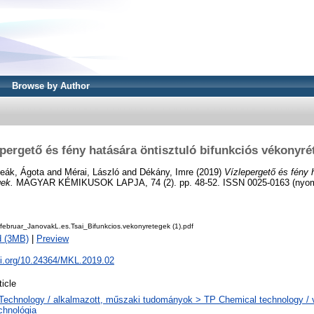
Browse by Author
epergető és fény hatására öntisztuló bifunkciós vékonyré
eák, Ágota
and
Mérai, László
and
Dékány, Imre
(2019)
Vízlepergető és fény 
gek.
MAGYAR KÉMIKUSOK LAPJA, 74 (2). pp. 48-52. ISSN 0025-0163 (nyomt
ebruar_JanovakL.es.Tsai_Bifunkcios.vekonyretegek (1).pdf
d (3MB)
|
Preview
oi.org/10.24364/MKL.2019.02
ticle
Technology / alkalmazott, műszaki tudományok > TP Chemical technology / v
chnológia