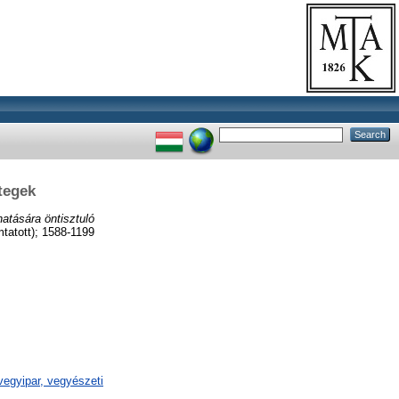
tegek
hatására öntisztuló
atott); 1588-1199
egyipar, vegyészeti