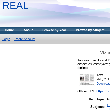
REAL
Home
About
Browse by Year
Browse by Subject
Login
Create Account
Vízl
Janovák, László
and
D
bifunkciós vékonyréte
(online)
Text
MKL_2019.f
Downloa
Official URL:
https://d
Item Type:
Ar
T 
Subjects:
te