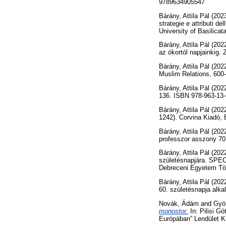
9789634905547
Bárány, Attila Pál
(202
strategie e attributi de
University of Basilic
Bárány, Attila Pál
(202
az ókortól napjainkig.
Bárány, Attila Pál
(202
Muslim Relations, 60
Bárány, Attila Pál
(202
136. ISBN 978-963-13-
Bárány, Attila Pál
(202
1242). Corvina Kiadó,
Bárány, Attila Pál
(202
professzor asszony 70
Bárány, Attila Pál
(202
születésnapjára. SPE
Debreceni Egyetem Tör
Bárány, Attila Pál
(202
60. születésnapja alka
Novák, Ádám
and
Györ
monostor.
In: Pilisi G
Európában” Lendület Ku