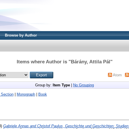
Browse by Author
Items where Author is "
Bárány, Attila Pál
"
Atom
Group by:
Item Type
|
No Grouping
 Section
|
Monograph
|
Book
3)
Gabriele Annas and Christof Paulus, Geschichte und Geschichten: Studie