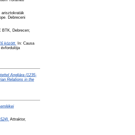
 arisztokraták
rope. Debreceni
TE BTK, Debrecen;
16 között.
In: Causa
 évfordulója
ettel Angliára (1235-
ian Relations in the
 emlékei
524).
Attraktor,