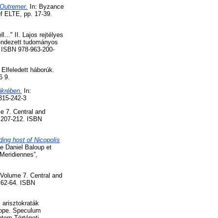
’Outremer.
In: Byzance
ef ELTE, pp. 17-39.
.." II. Lajos rejtélyes
endezett tudományos
. ISBN 978-963-200-
 Elfeledett háborúk.
6 9.
ükrében.
In:
315-242-3
me 7. Central and
. 207-212. ISBN
ing host of Nicopolis
de Daniel Baloup et
„Meridiennes”,
. Volume 7. Central and
. 62-64. ISBN
 arisztokraták
rope. Speculum
etem Történeti