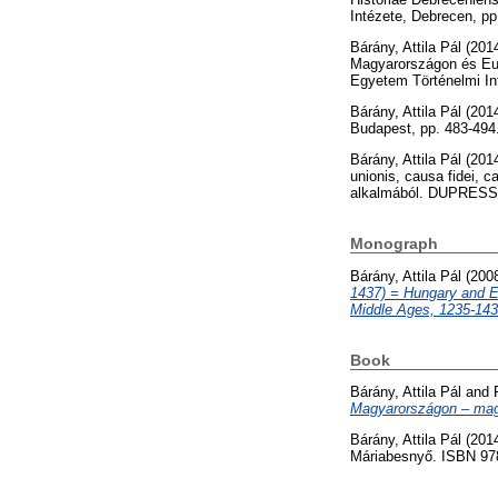
Intézete, Debrecen, p
Bárány, Attila Pál
(201
Magyarországon és Euró
Egyetem Történelmi In
Bárány, Attila Pál
(201
Budapest, pp. 483-494
Bárány, Attila Pál
(201
unionis, causa fidei, 
alkalmából. DUPRESS,
Monograph
Bárány, Attila Pál
(200
1437) = Hungary and Eu
Middle Ages, 1235-143
Book
Bárány, Attila Pál
and
Magyarországon – mag
Bárány, Attila Pál
(201
Máriabesnyő. ISBN 97