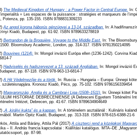
3)
The Medieval Kingdom of Hungary : a Power Factor in Central Europe.
In: G
ll’imperialità = Les espaces de la puissance : stratégies et marqueurs de l’impéri
ata, Potenza, pp. 135-155. ISBN 9788831309233
2)
Az angol korona háborús pénzügyei a 13-14. században.
In: A hadifinanszí
 Zrínyi Kiadó, Budapest, pp. 61-92. ISBN 9789633278819
2)
Bertrandon de la Broquière, Voyage to the Middle East.
In: The Bloomsbury 
0-1500. Bloomsbury Academic, London, pp. 314-317. ISBN 9781350214095
2)
Bouvines (1214).
In: Mongol invázió Európa ellen (1236-1242). Corvina Kia
6814-7
2)
Hadviselés és hadszervezet a 13. századi Angliában.
In: Mongol invázió Eu
 Budapest, pp. 87-118. ISBN 978-963-13-6814-7
2)
A Hit Védelmezője és a török.
In: Ruscia – Hungaria – Europa: Ünnepi köte
. születésnapjára. Kronosz Kiadó, Pécs, pp. 75-102. ISBN 9786156339454
2)
Magyarország, Anglia és a Cambrai-i Liga (1508–1511).
In: Ünnepi kötet Pa
CULUM HISTORIAE DEBRECENIENSE (A Debreceni Egyetem Történelmi Intéz
ténelmi Intézet, Debrecen, pp. 41-67. ISBN 9789634904649
2)
„A „királyi kukta” és a kappan.
In: A történelem asztalánál : Kulináris kala
lmából. Martin Opitz Kiadó, Budapest, pp. 313-318. ISBN 978-615-6388-21-6
kös, Attila
and
Bárány, Attila Pál
(2017)
A ciszterci rend a középkori Magyaro
ótika – II. András francia kapcsolatai : Kiállítási katalógus. MTA–DE „Magyaro
tatócsoport, pp. 87-98.