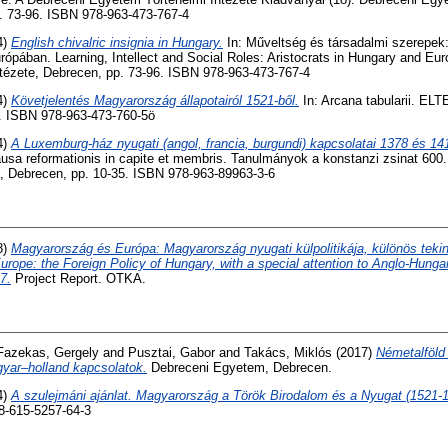
p. 73-96. ISBN 978-963-473-767-4
4)
English chivalric insignia in Hungary.
In: Műveltség és társadalmi szerepek:
pában. Learning, Intellect and Social Roles: Aristocrats in Hungary and Eu
tézete, Debrecen, pp. 73-96. ISBN 978-963-473-767-4
4)
Követjelentés Magyarország állapotairól 1521-ből.
In: Arcana tabularii. EL
. ISBN 978-963-473-760-5ö
4)
A Luxemburg-ház nyugati (angol, francia, burgundi) kapcsolatai 1378 és 14
causa reformationis in capite et membris. Tanulmányok a konstanzi zsinat 600.
 Debrecen, pp. 10-35. ISBN 978-963-89963-3-6
8)
Magyarország és Európa: Magyarország nyugati külpolitikája, különös tekint
rope: the Foreign Policy of Hungary, with a special attention to Anglo-Hungar
7.
Project Report. OTKA.
Fazekas, Gergely
and
Pusztai, Gabor
and
Takács, Miklós
(2017)
Németalföld
yar–holland kapcsolatok.
Debreceni Egyetem, Debrecen.
4)
A szulejmáni ajánlat. Magyarország a Török Birodalom és a Nyugat (1521-1
8-615-5257-64-3