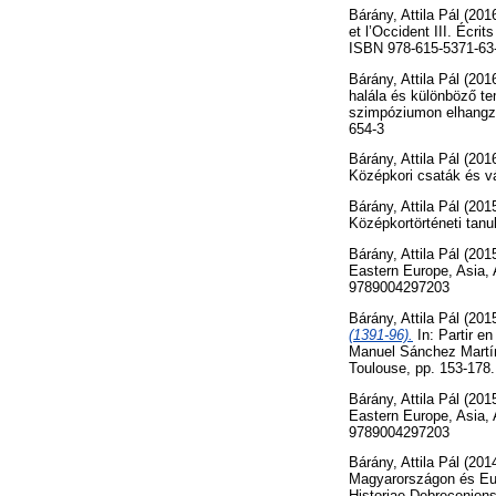
Bárány, Attila Pál
(201
et l’Occident III. Écr
ISBN 978-615-5371-63
Bárány, Attila Pál
(201
halála és különböző t
szimpóziumon elhangzo
654-3
Bárány, Attila Pál
(201
Középkori csaták és v
Bárány, Attila Pál
(201
Középkortörténeti tan
Bárány, Attila Pál
(201
Eastern Europe, Asia, 
9789004297203
Bárány, Attila Pál
(201
(1391-96).
In: Partir e
Manuel Sánchez Martíne
Toulouse, pp. 153-17
Bárány, Attila Pál
(201
Eastern Europe, Asia, 
9789004297203
Bárány, Attila Pál
(201
Magyarországon és Euró
Historiae Debrecenien