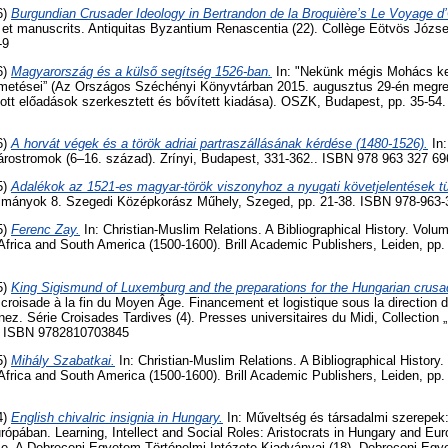
6)
Burgundian Crusader Ideology in Bertrandon de la Broquière’s Le Voyage d
its et manuscrits. Antiquitas Byzantium Renascentia (22). Collège Eötvös Józs
-9
6)
Magyarország és a külső segítség 1526-ban.
In: "Nekünk mégis Mohács kell.
emetései” (Az Országos Széchényi Könyvtárban 2015. augusztus 29-én megr
tt előadások szerkesztett és bővített kiadása). OSZK, Budapest, pp. 35-54
6)
A horvát végek és a török adriai partraszállásának kérdése (1480-1526).
In:
árostromok (6–16. század). Zrínyi, Budapest, 331-362.. ISBN 978 963 327 69
5)
Adalékok az 1521-es magyar-török viszonyhoz a nyugati követjelentések t
ulmányok 8. Szegedi Középkorász Műhely, Szeged, pp. 21-38. ISBN 978-963-
5)
Ferenc Zay.
In: Christian-Muslim Relations. A Bibliographical History. Volu
Africa and South America (1500-1600). Brill Academic Publishers, Leiden, pp
5)
King Sigismund of Luxemburg and the preparations for the Hungarian crusad
n croisade à la fin du Moyen Âge. Financement et logistique sous la direction 
z. Série Croisades Tardives (4). Presses universitaires du Midi, Collection 
8. ISBN 9782810703845
5)
Mihály Szabatkai.
In: Christian-Muslim Relations. A Bibliographical History
Africa and South America (1500-1600). Brill Academic Publishers, Leiden, pp
4)
English chivalric insignia in Hungary.
In: Műveltség és társadalmi szerepek:
pában. Learning, Intellect and Social Roles: Aristocrats in Hungary and Eu
se. A Debreceni Egyetem Történelmi Intézete Kiadványai (18). Debreceni Egy