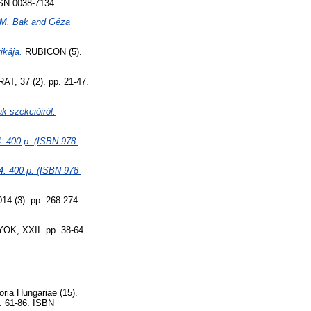
SSN 0038-7134
s M. Bak and Géza
ikája.
RUBICON (5).
37 (2). pp. 21-47.
 szekcióiról.
4. 400 p. (ISBN 978-
14. 400 p. (ISBN 978-
4 (3). pp. 268-274.
, XXII. pp. 38-64.
ria Hungariae (15).
. 61-86. ISBN