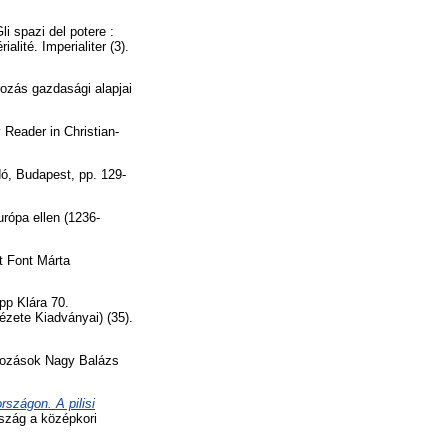
li spazi del potere :
alité. Imperialiter (3).
rozás gazdasági alapjai
Reader in Christian-
dó, Budapest, pp. 129-
rópa ellen (1236-
t Font Márta
pp Klára 70.
ete Kiadványai) (35).
ndozások Nagy Balázs
rszágon. A pilisi
rszág a középkori