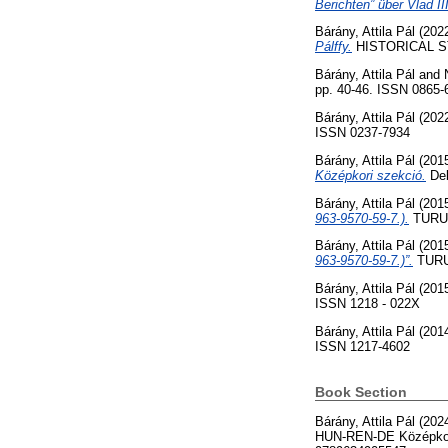
Berichten” über Vlad II
Bárány, Attila Pál
(202
Pálffy.
HISTORICAL ST
Bárány, Attila Pál
and
pp. 40-46. ISSN 0865-
Bárány, Attila Pál
(202
ISSN 0237-7934
Bárány, Attila Pál
(201
Középkori szekció.
Deb
Bárány, Attila Pál
(201
963-9570-59-7.).
TURUL,
Bárány, Attila Pál
(201
963-9570-59-7.)”.
TURUL
Bárány, Attila Pál
(201
ISSN 1218 - 022X
Bárány, Attila Pál
(201
ISSN 1217-4602
Book Section
Bárány, Attila Pál
(202
HUN-REN-DE Középkori