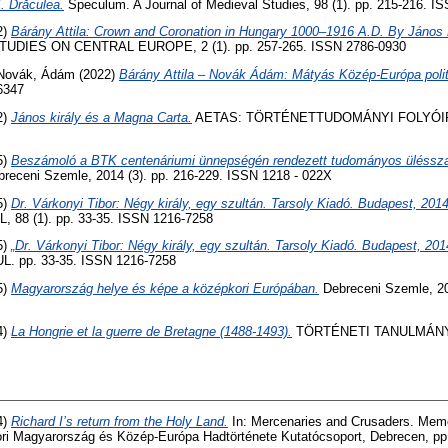
I. Drăculea.
Speculum. A Journal of Medieval Studies, 98 (1). pp. 215-216. I
2)
Bárány Attila: Crown and Coronation in Hungary 1000–1916 A.D. By Jáno
UDIES ON CENTRAL EUROPE, 2 (1). pp. 257-265. ISSN 2786-0930
Novák, Ádám
(2022)
Bárány Attila – Novák Ádám: Mátyás Közép-Európa polit
6347
2)
János király és a Magna Carta.
AETAS: TÖRTÉNETTUDOMÁNYI FOLYÓIRAT, 
5)
Beszámoló a BTK centenáriumi ünnepségén rendezett tudományos ülésszak
receni Szemle, 2014 (3). pp. 216-229. ISSN 1218 - 022X
5)
Dr. Várkonyi Tibor: Négy király, egy szultán. Tarsoly Kiadó. Budapest, 201
 88 (1). pp. 33-35. ISSN 1216-7258
5)
„Dr. Várkonyi Tibor: Négy király, egy szultán. Tarsoly Kiadó. Budapest, 20
. pp. 33-35. ISSN 1216-7258
5)
Magyarország helye és képe a középkori Európában.
Debreceni Szemle, 201
4)
La Hongrie et la guerre de Bretagne (1488-1493).
TÖRTÉNETI TANULMÁNYOK
4)
Richard I’s return from the Holy Land.
In: Mercenaries and Crusaders. Memo
 Magyarország és Közép-Európa Hadtörténete Kutatócsoport, Debrecen, pp