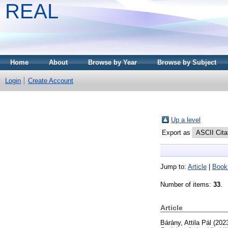
REAL
Home
About
Browse by Year
Browse by Subject
Login
Create Account
Up a level
Export as
Jump to:
Article
|
Book
Number of items:
33
.
Article
Bárány, Attila Pál
(202