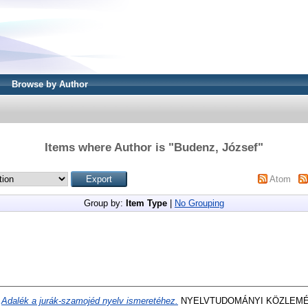
Browse by Author
Items where Author is "
Budenz, József
"
Atom
Group by:
Item Type
|
No Grouping
)
Adalék a jurák-szamojéd nyelv ismeretéhez.
NYELVTUDOMÁNYI KÖZLEMÉNYE