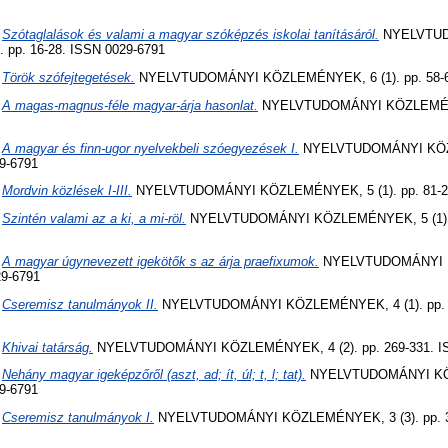
)
Szótaglalások és valami a magyar szóképzés iskolai tanításáról.
NYELVTU
pp. 16-28. ISSN 0029-6791
)
Török szófejtegetések.
NYELVTUDOMÁNYI KÖZLEMÉNYEK, 6 (1). pp. 58-69
)
A magas-magnus-féle magyar-árja hasonlat.
NYELVTUDOMÁNYI KÖZLEMÉNYE
)
A magyar és finn-ugor nyelvekbeli szóegyezések I.
NYELVTUDOMÁNYI KÖZL
9-6791
)
Mordvin közlések I-III.
NYELVTUDOMÁNYI KÖZLEMÉNYEK, 5 (1). pp. 81-23
)
Szintén valami az a ki, a mi-röl.
NYELVTUDOMÁNYI KÖZLEMÉNYEK, 5 (1). p
)
A magyar úgynevezett igekötők s az árja praefixumok.
NYELVTUDOMÁNYI 
29-6791
)
Cseremisz tanulmányok II.
NYELVTUDOMÁNYI KÖZLEMÉNYEK, 4 (1). pp. 4
)
Khivai tatárság.
NYELVTUDOMÁNYI KÖZLEMÉNYEK, 4 (2). pp. 269-331. IS
)
Nehány magyar igeképzőről (aszt, ad; ít, úl; t, l; tat).
NYELVTUDOMÁNYI KÖZ
9-6791
)
Cseremisz tanulmányok I.
NYELVTUDOMÁNYI KÖZLEMÉNYEK, 3 (3). pp. 39