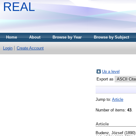
REAL
Home
About
Browse by Year
Browse by Subject
Login
Create Account
Up a level
Export as
Jump to:
Article
Number of items:
43
.
Article
Budenz, József
(1890