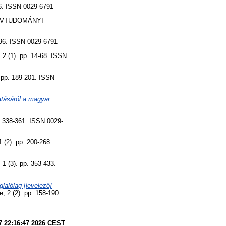
 ISSN 0029-6791
VTUDOMÁNYI
6. ISSN 0029-6791
1). pp. 14-68. ISSN
. 189-201. ISSN
atásáról a magyar
38-361. ISSN 0029-
). pp. 200-268.
3). pp. 353-433.
lalólag [levelező]
 2 (2). pp. 158-190.
7 22:16:47 2026 CEST
.