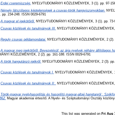
)
Erdei cseremiszség.
NYELVTUDOMÁNYI KÖZLEMÉNYEK, 3 (1). pp. 97-156.
)
Némely látszólagos képtelenségek a csuvas-török hangviszonyokban.
NYEL
pp. 234-248. ISSN 0029-6791
)
A magyar el igekötőről.
NYELVTUDOMÁNYI KÖZLEMÉNYEK, 3 (1). pp. 73-9
)
Csuvas közlések és tanulmányok III.
NYELVTUDOMÁNYI KÖZLEMÉNYEK, 2 (
)
Reguly csuvas példamondatai.
NYELVTUDOMÁNYI KÖZLEMÉNYEK, 2 (2). pp
)
A magyar meg igekötőről. Bevezetésül: az árja nyelvek néhány állítólagos h
YI KÖZLEMÉNYEK, 2 (2). pp. 161-188. ISSN 0029-6791
)
A török hangutánzó igékről.
NYELVTUDOMÁNYI KÖZLEMÉNYEK, 2 (3). pp. 3
)
Csuvas közlések és tanulmányok I.
NYELVTUDOMÁNYI KÖZLEMÉNYEK, 1 (2
)
Csuvas közlések és tanulmányok II:.
NYELVTUDOMÁNYI KÖZLEMÉNYEK, 1 (
)
Török-magyar nyelvhasonlítás és hasonlító magyar-altaji hangtanról : Székfog
862.
Magyar akademiai értesítő. A Nyelv- és Széptudományi Osztály közlönye,
This list was generated on
Fri Aug 