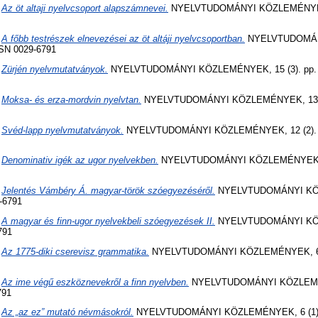
)
Az öt altaji nyelvcsoport alapszámnevei.
NYELVTUDOMÁNYI KÖZLEMÉNYEK, 
)
A főbb testrészek elnevezései az öt altáji nyelvcsoportban.
NYELVTUDOMÁN
ISSN 0029-6791
)
Zürjén nyelvmutatványok.
NYELVTUDOMÁNYI KÖZLEMÉNYEK, 15 (3). pp. 4
)
Moksa- és erza-mordvin nyelvtan.
NYELVTUDOMÁNYI KÖZLEMÉNYEK, 13 (1)
)
Svéd-lapp nyelvmutatványok.
NYELVTUDOMÁNYI KÖZLEMÉNYEK, 12 (2). p
)
Denominativ igék az ugor nyelvekben.
NYELVTUDOMÁNYI KÖZLEMÉNYEK, 10
)
Jelentés Vámbéry Á. magyar-török szóegyezéséről.
NYELVTUDOMÁNYI KÖZ
-6791
)
A magyar és finn-ugor nyelvekbeli szóegyezések II.
NYELVTUDOMÁNYI KÖZ
791
)
Az 1775-diki cserevisz grammatika.
NYELVTUDOMÁNYI KÖZLEMÉNYEK, 6 (2
)
Az ime végű eszköznevekről a finn nyelvben.
NYELVTUDOMÁNYI KÖZLEMÉNY
791
)
Az „az ez” mutató névmásokról.
NYELVTUDOMÁNYI KÖZLEMÉNYEK, 6 (1). 