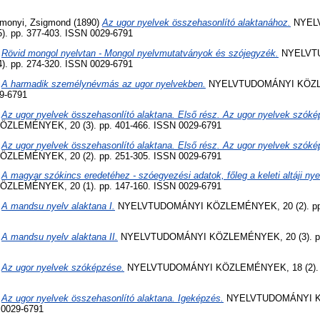
imonyi, Zsigmond
(1890)
Az ugor nyelvek összehasonlító alaktanához.
NYEL
 pp. 377-403. ISSN 0029-6791
)
Rövid mongol nyelvtan - Mongol nyelvmutatványok és szójegyzék.
NYELVT
 pp. 274-320. ISSN 0029-6791
)
A harmadik személynévmás az ugor nyelvekben.
NYELVTUDOMÁNYI KÖZLE
9-6791
)
Az ugor nyelvek összehasonlító alaktana. Első rész. Az ugor nyelvek szóké
LEMÉNYEK, 20 (3). pp. 401-466. ISSN 0029-6791
)
Az ugor nyelvek összehasonlító alaktana. Első rész. Az ugor nyelvek szóké
LEMÉNYEK, 20 (2). pp. 251-305. ISSN 0029-6791
)
A magyar szókincs eredetéhez - szóegyezési adatok, főleg a keleti altáji nye
LEMÉNYEK, 20 (1). pp. 147-160. ISSN 0029-6791
)
A mandsu nyelv alaktana I.
NYELVTUDOMÁNYI KÖZLEMÉNYEK, 20 (2). pp. 
)
A mandsu nyelv alaktana II.
NYELVTUDOMÁNYI KÖZLEMÉNYEK, 20 (3). pp.
)
Az ugor nyelvek szóképzése.
NYELVTUDOMÁNYI KÖZLEMÉNYEK, 18 (2). p
)
Az ugor nyelvek összehasonlító alaktana. Igeképzés.
NYELVTUDOMÁNYI K
N 0029-6791